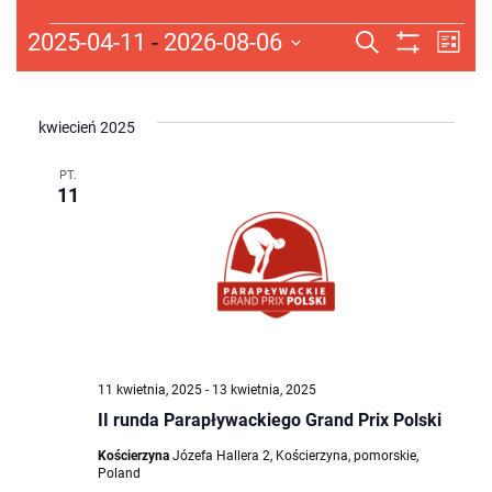
Wydarzenia
Wydarze
Wy
2025-04-11
 - 
2026-08-06
Szukaj
Lista
Pokaż
Wybierz
Wi
Nawigac
Filtry
datę.
na
po
kwiecień 2025
wyszuki
PT.
11
i
widokac
11 kwietnia, 2025
-
13 kwietnia, 2025
II runda Parapływackiego Grand Prix Polski
Kościerzyna
Józefa Hallera 2, Kościerzyna, pomorskie,
Poland