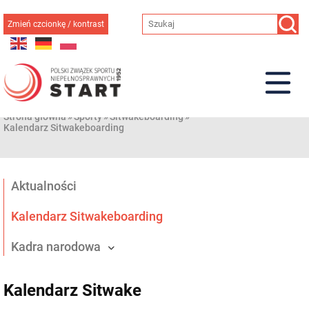
Przejdź
do
Zmień czcionkę / kontrast
treści
Strona główna
»
Sporty
»
Sitwakeboarding
»
Kalendarz Sitwakeboarding
Aktualności
Kalendarz Sitwakeboarding
Kadra narodowa
Kalendarz Sitwake