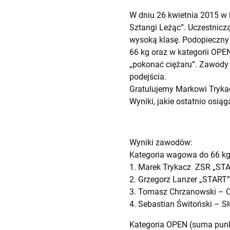
W dniu 26 kwietnia 2015 w Ł
Sztangi Leżąc”. Uczestnicz
wysoką klasę. Podopieczny 
66 kg oraz w kategorii OPE
„pokonać ciężaru”. Zawody b
podejścia.
Gratulujemy Markowi Trykac
Wyniki, jakie ostatnio osi
Wyniki zawodów:
Kategoria wagowa do 66 k
1. Marek Trykacz ZSR „STA
2. Grzegorz Lanzer „START”
3. Tomasz Chrzanowski – O
4. Sebastian Świtoński – S
Kategoria OPEN (suma punk