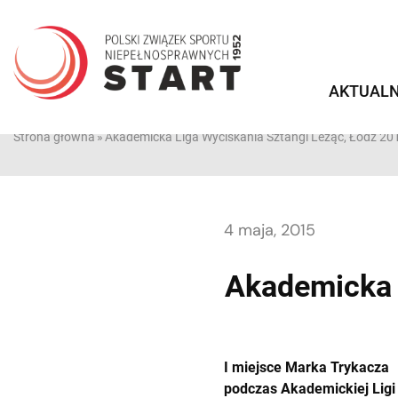
Przejdź
do
treści
AKTUALN
Strona główna
»
Akademicka Liga Wyciskania Sztangi Leżąc, Łódź 20
4 maja, 2015
Akademicka 
I miejsce Marka Trykacza
podczas Akademickiej Ligi