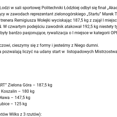
odzi w sali sportowej Politechniki Łódzkiej odbył się finał „Ak
ący w zawodach reprezentant zielonogórskiego „Startu” Marek T
trenera Remigiusza Wołejki wyciskając 187,5 kg z zajął I miejs
N. W czwartym podejściu zawodnik atakował 192,5 kg niestety t
yły bardzo pasjonujące, rywalizacja o I miejsce w kategorii OP
zowi, cieszymy się z formy i jesteśmy z Niego dumni.
ąga pozwalają liczyć na udany start w listopadowych Mistrzostw
g
RT” Zielona Góra – 187,5 kg
 Koszalin – 180 kg
ława – 147,5 kg
łubice – 125 kg
tów Wilks z 3 rzutów):