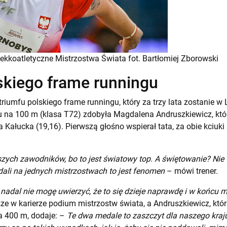
ekkoatletyczne Mistrzostwa Świata fot. Bartłomiej Zborowski
kiego frame runningu
riumfu polskiego frame runningu, który za trzy lata zostanie w
gu na 100 m (klasa T72) zdobyła Magdalena Andruszkiewicz, kt
a Kałucka (19,16). Pierwszą głośno wspierał tata, za obie kciuki
zych zawodników, bo to jest światowy top. A świętowanie? Nie 
dali na jednych mistrzostwach to jest fenomen
– mówi trener.
nadal nie mogę uwierzyć, że to się dzieje naprawdę i w końcu
wsze w karierze podium mistrzostw świata, a Andruszkiewicz, któ
na 400 m, dodaje: –
Te dwa medale to zaszczyt dla naszego kraj