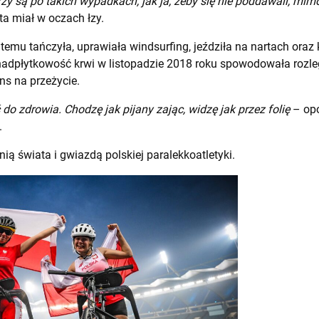
y są po takich wypadkach, jak ja, żeby się nie poddawali, mimo
ta miał w oczach łzy.
t temu tańczyła, uprawiała windsurfing, jeździła na nartach oraz
adpłytkowość krwi w listopadzie 2018 roku spowodowała rozle
ns na przeżycie.
 do zdrowia. Chodzę jak pijany zając, widzę jak przez folię
– opo
.
nią świata i gwiazdą polskiej paralekkoatletyki.