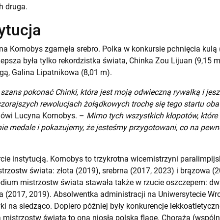
h druga.
ytucja
na Kornobys zgarnęła srebro. Polka w konkursie pchnięcia kulą
psza była tylko rekordzistka świata, Chinka Zou Lijuan (9,15 m)
agą, Galina Lipatnikowa (8,01 m).
 szans pokonać Chinki, która jest moją odwieczną rywalką i jes
zorajszych rewolucjach żołądkowych trochę się tego startu obaw
ówi Lucyna Kornobys. –
Mimo tych wszystkich kłopotów, które 
e medale i pokazujemy, że jesteśmy przygotowani, co na pewn
rcie instytucją. Kornobys to trzykrotna wicemistrzyni paralimpij
trzostw świata: złota (2019), srebrna (2017, 2023) i brązowa (2
dium mistrzostw świata stawała także w rzucie oszczepem: dwa
cia (2017, 2019). Absolwentka administracji na Uniwersytecie W
i na siedząco. Dopiero później były konkurencje lekkoatletyczne
 mistrzostw świata to ona niosła polską flagę. Chorążą (wspóln