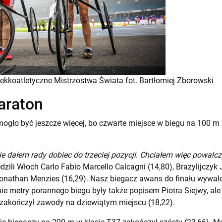
ekkoatletyczne Mistrzostwa Świata fot. Bartłomiej Zborowski
araton
ogło być jeszcze więcej, bo czwarte miejsce w biegu na 100 m 
nie dałem rady dobiec do trzeciej pozycji. Chciałem więc powal
dzili Włoch Carlo Fabio Marcello Calcagni (14,80), Brazylijczy
y Jonathan Menzies (16,29). Nasz biegacz awans do finału wywal
ie metry porannego biegu były także popisem Piotra Siejwy, ale o
i zakończył zawody na dziewiątym miejscu (18,22).