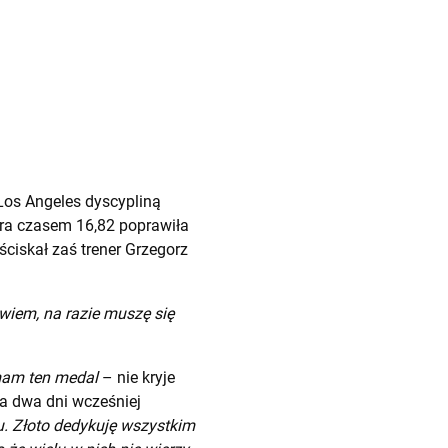
 Los Angeles dyscypliną
óra czasem 16,82 poprawiła
 ściskał zaś trener Grzegorz
wiem, na razie muszę się
 mam ten medal
– nie kryje
ra dwa dni wcześniej
u. Złoto dedykuję wszystkim