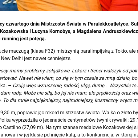
cy czwartego dnia Mistrzostw Świata w Paralekkoatletyce. Su
 Kozakowska i Lucyna Kornobys, a Magdalena Andruszkiewicz 
 running jest potęgą.
cie maczugą (klasa F32) mistrzynią paralimpijską z Tokio, ale 
 New Delhi jest nawet cenniejsze.
scy mamy problemy żołądkowe. Lekarz i trener walczyli od pół
rtować. Nawet nie wiem, co się w tym czasie ze mną działo, b
zka. –
Czuję więc wzruszenie, radość, ulgę, dumę… Wszystkie te 
 dam radę. Może nie siłą, bo jej nie mam, ale prędkością oraz w
o. To dla mnie najpiękniejszy, najtrudniejszy, kosmiczny wręcz m
9,30 m, poprawiając rekord mistrzostw świata. Walka o złoto by
olka wyprzedziła o jedenaście centymetrów (wynik rywalki: 29,1
o Castilho (27,09 m). Na tym szanse medalowe Kozakowskiej si
anowali w jej klasie pchnięcie kulą, a to konkurencja, w której