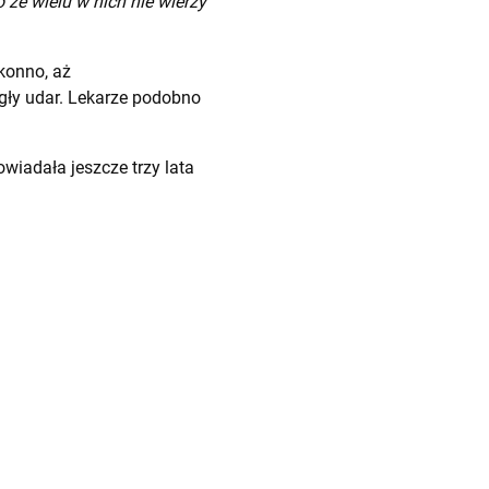
 że wielu w nich nie wierzy
 konno, aż
gły udar. Lekarze podobno
wiadała jeszcze trzy lata