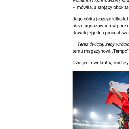
Polakom i sportowcom, którz
– mówiła, a stojący obok ta
Jego córka jeszcze kilka la
niezdiagnozowana w porę n
dawali jej jeden procent sza
– Teraz ćwiczę, żeby wrócić
temu magazynowi „Tempo”
Dziś jest dwukrotną mistrzy