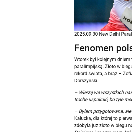
2025.09.30 New Delhi Paral
Fenomen pols
Wtorek był kolejnym dniem t
paralimpijską. Złoto w bie
rekord świata, a brąz – Zofi
Dorszyński.
– Wierzę we wszystkich nas
trochę uspokoić, bo tyle me
– Byłam przygotowana, ale 
Kałucka, dla której to pier
zdobyła już złoto w biegu 