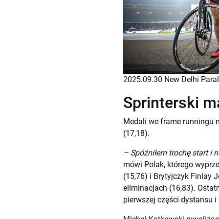
2025.09.30 New Delhi Paral
Sprinterski m
Medali we frame runningu m
(17,18).
– Spóźniłem trochę start i 
mówi Polak, którego wyprze
(15,76) i Brytyjczyk Finla
eliminacjach (16,83). Ostatn
pierwszej części dystansu 