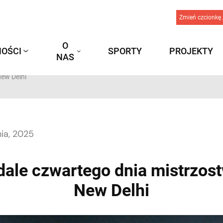
Zmień czcionkę 
O
OŚCI
SPORTY
PROJEKTY
NAS
New Delhi
ia, 2025
ale czwartego dnia mistrzos
New Delhi