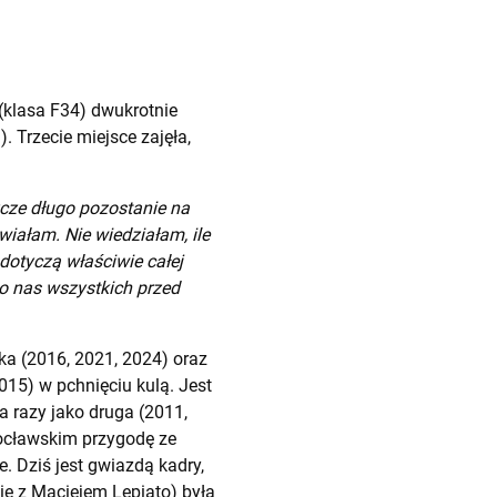
 (klasa F34) dwukrotnie
. Trzecie miejsce zajęła,
zcze długo pozostanie na
iałam. Nie wiedziałam, ile
dotyczą właściwie całej
o nas wszystkich przed
ska (2016, 2021, 2024) oraz
015) w pchnięciu kulą. Jest
 razy jako druga (2011,
rocławskim przygodę ze
. Dziś jest gwiazdą kadry,
ie z Maciejem Lepiato) była