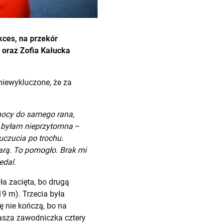
kces, na przekór
oraz Zofia Kałucka
niewykluczone, że za
nocy do samego rana,
o byłam nieprzytomna
–
uczucia po trochu.
iarą. To pomogło. Brak mi
edal.
ła zacięta, bo drugą
9 m). Trzecia była
ę nie kończą, bo na
 nasza zawodniczka cztery