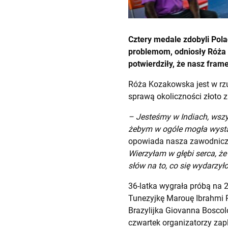
Cztery medale zdobyli Pola
problemom, odniosły Róża
potwierdziły, że nasz frame
Róża Kozakowska jest w rzu
sprawą okoliczności złoto z
– Jesteśmy w Indiach, wszy
żebym w ogóle mogła wysta
opowiada nasza zawodnic
Wierzyłam w głębi serca, że
słów na to, co się wydarzył
36-latka wygrała próbą na 2
Tunezyjkę Marouę Ibrahmi P
Brazylijka Giovanna Boscol
czwartek organizatorzy zapl