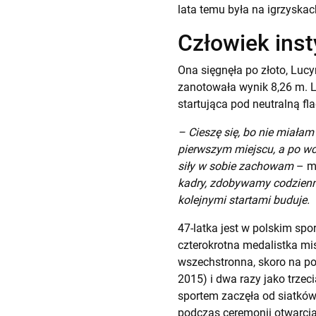
lata temu była na igrzyskac
Człowiek inst
Ona sięgnęła po złoto, Lucy
zanotowała wynik 8,26 m. Le
startująca pod neutralną fl
– Cieszę się, bo nie miałam
pierwszym miejscu, a po wc
siły w sobie zachowam
– m
kadry, zdobywamy codzienni
kolejnymi startami buduje.
47-latka jest w polskim spo
czterokrotna medalistka mis
wszechstronna, skoro na po
2015) i dwa razy jako trze
sportem zaczęła od siatkówk
podczas ceremonii otwarcia