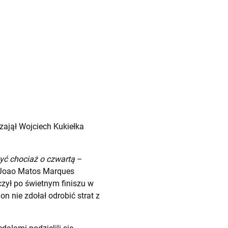
zajął Wojciech Kukiełka
czyć chociaż o czwartą
–
k Joao Matos Marques
czył po świetnym finiszu w
n nie zdołał odrobić strat z