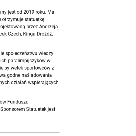
ny jest od 2019 roku. Ma
u otrzymuje statuetkę
rojektowaną przez Andrzeja
acek Czech, Kinga Dróżdż,
nie społeczeństwu wiedzy
kich paralimpijczyków w
ie sylwetek sportowców z
stwa godne naśladowania
nych działań wspierających
ków Funduszu
. Sponsorem Statuetek jest