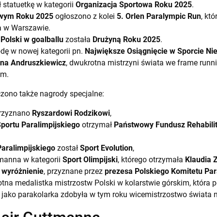
ł statuetkę w kategorii
Organizacja Sportowa Roku 2025
.
wym Roku 2025
ogłoszono z kolei
5. Orlen Paralympic Run
, któ
a w Warszawie.
Polski w goalballu
została
Drużyną Roku 2025
.
dę w nowej kategorii pn.
Największe Osiągnięcie w Sporcie Ni
na Andruszkiewicz
, dwukrotna mistrzyni świata we frame runn
 m.
czono także nagrody specjalne:
rzyznano
Ryszardowi Rodzikowi
,
ortu Paralimpijskiego
otrzymał
Państwowy Fundusz Rehabilit
Paralimpijskiego
został
Sport Evolution
,
manna w kategorii
Sport Olimpijski
, którego otrzymała
Klaudia 
e
wyróżnienie
, przyznane przez
prezesa Polskiego Komitetu Par
rotna medalistka mistrzostw Polski w kolarstwie górskim, któ
uż jako parakolarka zdobyła w tym roku wicemistrzostwo świata n