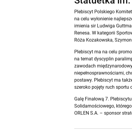
Statuetka im.
Plebiscyt Polskiego Komit
na celu wyłonienie najlepsz
imienia sir Ludwiga Guttma
Renesa. W kategorii Sportow
Róża Kozakowska, Szymon S
Plebiscyt ma na celu promo
na temat dyscyplin paralim
zawodach międzynarodowych
niepełnosprawnościami, ch
postawy. Plebiscyt ma tak
szeroko pojęty ruch sportu
Galę Finałową 7. Plebisc
Solidarnościowego, którego 
ORLEN S.A. – sponsor strat