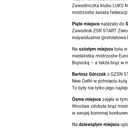
Zawodniczka klubu LUKS MG
mistrzostw świata federacji 
Piąte miejsce
należało do
S
Zawodnik ZSR START Zielon
indywidualnie (pistoletowa 
Na
szóstym miejscu
była w
medalistka mistrzostw Euro
Bujnicką – a także brąz w m
Bartosz Górczak
z GZSN ST
New Delhi w pchnięciu kulą 
To były nie tylko jego najl
Ósme miejsce
zajęła w tym
Wrocław zdobyła brąz mistr
w swojej koronnej konkuren
Na
dziewiątym miejscu
upl