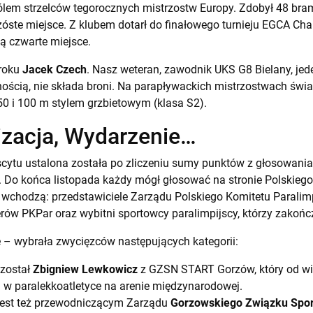
ólem strzelców tegorocznych mistrzostw Europy. Zdobył 48 bram
 szóste miejsce. Z klubem dotarł do finałowego turnieju EGCA C
ą czwarte miejsce.
roku
Jacek Czech
. Nasz weteran, zawodnik UKS G8 Bielany, jed
ścią, nie składa broni. Na parapływackich mistrzostwach świ
0 i 100 m stylem grzbietowym (klasa S2).
izacja, Wydarzenie…
scytu ustalona została po zliczeniu sumy punktów z głosowania
. Do końca listopada każdy mógł głosować na stronie Polskiego
 wchodzą: przedstawiciele Zarządu Polskiego Komitetu Paralimp
ów PKPar oraz wybitni sportowcy paralimpijscy, którzy zakończy
e – wybrała zwycięzców następujących kategorii:
został
Zbigniew Lewkowicz
z GZSN START Gorzów, który od wie
 w paralekkoatletyce na arenie międzynarodowej.
jest też przewodniczącym Zarządu
Gorzowskiego Związku Spor