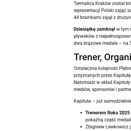
Termalica Kraków został kr
reprezentacji Polski zająć
44 bramkami zajął z drużyn
Dziesiątkę zamknął
w tym 
pływaków z niepełnosprawno
dwa brązowe medale – na 5
Trener, Organ
Ostateczna kolejność Plebi
przyznanych przez Kapitułę
Natomiast w skład Kapituły
mediów, sponsorów i partner
Kapituła – już samodzielni
Trenerem Roku 2025
pokaźną część medali
Zbigniew Lewkowicz 