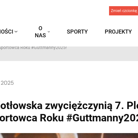
Zmień czcionkę 
O
OŚCI
SPORTY
PROJEKTY
NAS
a Sportowca Roku #Guttmanny2025!
, 2025
otłowska zwyciężczynią 7. Pl
ortowca Roku #Guttmanny20