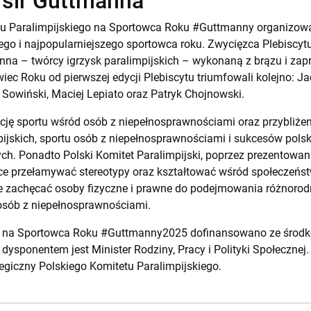
 sir Guttmanna
etu Paralimpijskiego na Sportowca Roku #Guttmanny organizowa
ego i najpopularniejszego sportowca roku. Zwycięzca Plebiscyt
nna – twórcy igrzysk paralimpijskich – wykonaną z brązu i zap
iec Roku od pierwszej edycji Plebiscytu triumfowali kolejno: J
owiński, Maciej Lepiato oraz Patryk Chojnowski.
cję sportu wśród osób z niepełnosprawnościami oraz przybliże
pijskich, sportu osób z niepełnosprawnościami i sukcesów pols
. Ponadto Polski Komitet Paralimpijski, poprzez prezentowan
ce przełamywać stereotypy oraz kształtować wśród społeczeń
że zachęcać osoby fizyczne i prawne do podejmowania różnorod
 osób z niepełnosprawnościami.
ytu na Sportowca Roku #Guttmanny2025 dofinansowano ze środ
dysponentem jest Minister Rodziny, Pracy i Polityki Społecznej
egiczny Polskiego Komitetu Paralimpijskiego.