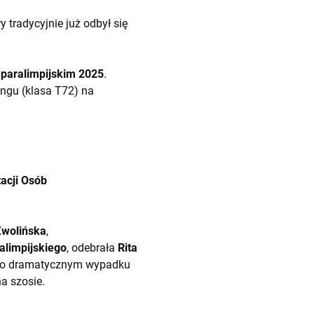
ry tradycyjnie już odbył się
eparalimpijskim 2025
.
ingu (klasa T72) na
acji Osób
Zwolińska
,
alimpijskiego
, odebrała
Rita
ra po dramatycznym wypadku
a szosie.