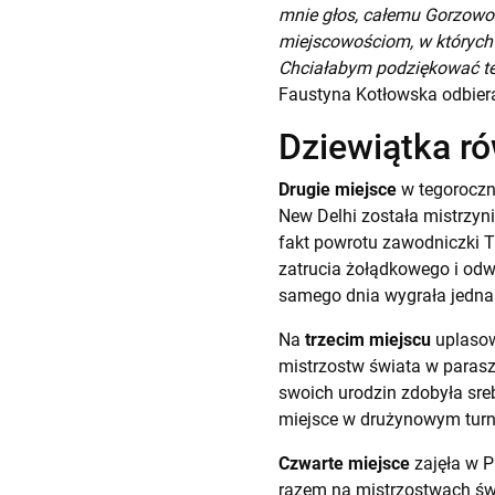
mnie głos, całemu Gorzowowi
miejscowościom, w których 
Chciałabym podziękować te
Faustyna Kotłowska odbier
Dziewiątka r
Drugie miejsce
w tegoroczn
New Delhi została mistrzyn
fakt powrotu zawodniczki 
zatrucia żołądkowego i odwo
samego dnia wygrała jednak
Na
trzecim miejscu
uplasow
mistrzostw świata w paras
swoich urodzin zdobyła sreb
miejsce w drużynowym turni
Czwarte miejsce
zajęła w P
razem na mistrzostwach świ