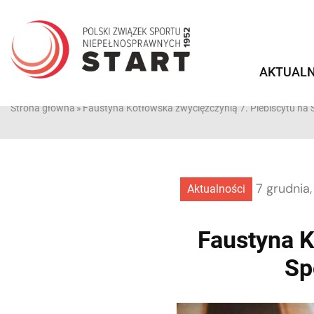
Przejdź
do
treści
AKTUALN
Strona główna
»
Faustyna Kotłowska zwyciężczynią 7. Plebiscytu n
7 grudnia
Aktualności
Faustyna K
Sp