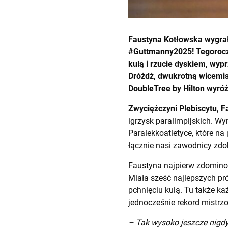
Faustyna Kotłowska wygrał
#Guttmanny2025! Tegoroczn
kulą i rzucie dyskiem, wy
Dróżdż, dwukrotną wicemist
DoubleTree by Hilton wyróż
Zwyciężczyni Plebiscytu, 
igrzysk paralimpijskich. Wy
Paralekkoatletyce, które na
łącznie nasi zawodnicy zdob
Faustyna najpierw zdominowa
Miała sześć najlepszych pr
pchnięciu kulą. Tu także każ
jednocześnie rekord mistrz
– Tak wysoko jeszcze nigdy