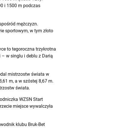
00 i 1500 m podczas
 spośród mężczyzn.
ie sportowym, w tym złoto
ce to tegoroczna trzykrotna
– w singlu i deblu z Darią
edal mistrzostw świata w
8,61 m, a w szóstej 8,67 m.
trzostw świata.
wodniczka WZSN Start
rzecie miejsce wywalczyła
Zawodnik klubu Bruk-Bet