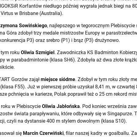
OKSiR Korfantów niedługo później wygrała jednak biegi na 8
Virtus w Brisbane (Australia).
zymona Sowińskiego
, najlepszego w tegorocznym Plebiscycie
a Góra zdobył trzy medale mistrzostw Europy w parastrzelectw
konkurencja P3) oraz srebro (P1) i brąz (P3) drużynowo.
 tym roku
Oliwia Szmigiel
. Zawodniczka KS Badminton Kobierzy
py w parabadmintonie (klasa SH6). Zdobyła aż dwa złote krążki 
ikście.
ART Gorzów zajął
miejsce siódme
. Zdobył w tym roku złoty m
(klasa F55). Już w pierwszej próbie uzyskał 8,41 m, w czwartej 
epsze pchnięcia w karierze, Polak poprawił też o 25 cm rekord mis
 roku w Plebiscycie
Oliwia Jabłońska
. Pod koniec września za
zostw świata parapływaniu, które odbywały się w Singapurze. T
cji, czyli na dystansie 400 m stylem dowolnym (klasa S10).
asował się
Marcin Czerwiński
, filar naszej kadry w goalballu. 