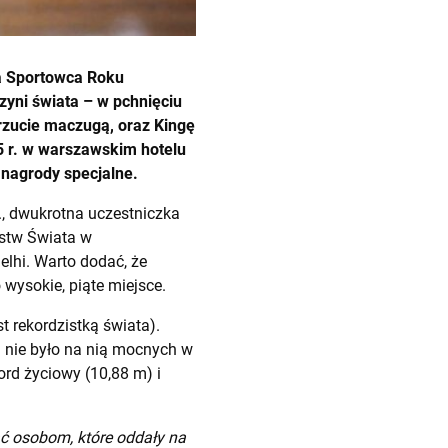
na Sportowca Roku
yni świata – w pchnięciu
rzucie maczugą, oraz Kingę
5 r. w warszawskim hotelu
 nagrody specjalne.
 dwukrotna uczestniczka
ostw Świata w
elhi. Warto dodać, że
 wysokie, piąte miejsce.
t rekordzistką świata).
j nie było na nią mocnych w
kord życiowy (10,88 m) i
ć osobom, które oddały na