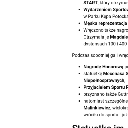
START
, który otrzyma
Wydarzeniem Sporto
w Parku Kępa Potock
Męska reprezentacja 
Wręczono także nagro
Otrzymała je
Magdale
dystansach 100 i 400
Podczas sobotniej gali wrę
Nagrodę Honorową
p
statuetkę
Mecenasa Sp
Niepełnosprawnych
,
Przyjacielem Sportu 
przyznano także Gutt
natomiast szczególn
Malinkiewicz
, wielok
wróciła do sportu i j