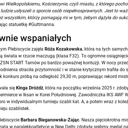
 Wielkopolskiemu, Kościerzynie, czyli miastu, z którego pocho
ludzie usłyszeli o sporcie osób niepełnosprawnych. Jest to wa
ż wszystkim, którzy pomagają mi w tym, żebym dążyła do su
ając statuetkę #Guttmanna.
ównie wspaniałych
ym Plebiscycie zajęła
Róża Kozakowska
, która na tych samyc
ią świata w rzucie maczugą (klasa F32). To ogromne osiągnięcie
TZSN START Tarnów po bardzo poważnej kontuzji. W nocy prze
dnienia straciła przytomność i w stanie krytycznym trafiła do s
 konkurs próbą na odległość 29,30 m, poprawiając rekord mist
ała się
Kinga Dróżdż
, która na początku września 2025 r. zdo
zermierce w Iksan w Korei Południowej. Zawodniczka IKS AWF 
ro w indywidualnym turnieju szabli kat. A, a potem wraz z kol
eju szablistek.
lebiscycie
Barbara Bieganowska-Zając
. Nasza pięciokrotna mi
ata w paralekkoatletyce w New Delhi zdobyła srebrny medal na