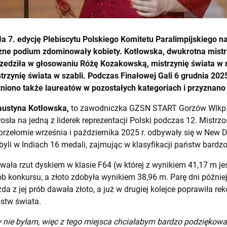
a 7. edycję Plebiscytu Polskiego Komitetu Paralimpijskiego 
e podium zdominowały kobiety. Kotłowska, dwukrotna mistrz
przedziła w głosowaniu Różę Kozakowską, mistrzynię świata w 
rzynię świata w szabli. Podczas Finałowej Gali 6 grudnia 202
niono także laureatów w pozostałych kategoriach i przyznano
Faustyna Kotłowska,
to zawodniczka GZSN START Gorzów Wlkp.,
rosła na jedną z liderek reprezentacji Polski podczas 12. Mistrz
 przełomie września i października 2025 r. odbywały się w New D
yli w Indiach 16 medali, zajmując w klasyfikacji państw bardzo
ła rzut dyskiem w klasie F64 (w której z wynikiem 41,17 m jes
ób konkursu, a złoto zdobyła wynikiem 38,96 m. Parę dni późnie
da z jej prób dawała złoto, a już w drugiej kolejce poprawiła re
ostw świata.
 nie byłam, więc z tego miejsca chciałabym bardzo podziękowa