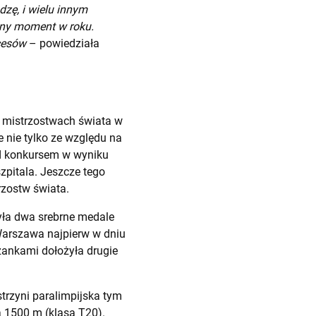
dzę, i wielu innym
żny moment w roku.
kcesów
– powiedziała
h mistrzostwach świata w
 nie tylko ze względu na
d konkursem w wyniku
zpitala. Jeszcze tego
rzostw świata.
była dwa srebrne medale
Warszawa najpierw w dniu
eżankami dołożyła drugie
strzyni paralimpijska tym
 1500 m (klasa T20).