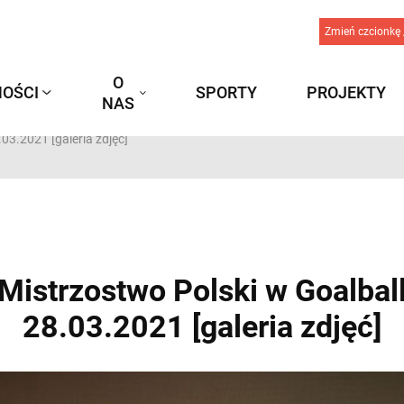
Zmień czcionkę 
O
OŚCI
SPORTY
PROJEKTY
NAS
.03.2021 [galeria zdjęć]
o Mistrzostwo Polski w Goalba
28.03.2021 [galeria zdjęć]