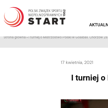
Przejdź
do
treści
AKTUALN
Strona główna
»
I turniej o Mistrzostwo Polski w Goalball. Chorzów 28
17 kwietnia, 2021
I turniej 