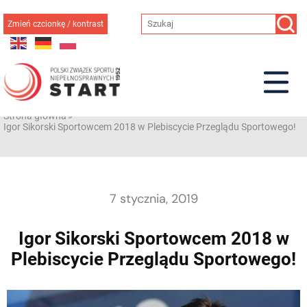
Przejdź
do
Zmień czcionkę / kontrast
treści
Strona główna
»
Igor Sikorski Sportowcem 2018 w Plebiscycie Przeglądu Sportowego!
7 stycznia, 2019
Igor Sikorski Sportowcem 2018 w
Plebiscycie Przeglądu Sportowego!