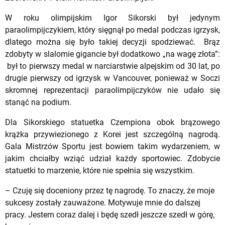
W roku olimpijskim Igor Sikorski był jedynym
paraolimpijczykiem, który sięgnął po medal podczas igrzysk,
dlatego można się było takiej decyzji spodziewać. Brąz
zdobyty w slalomie gigancie był dodatkowo „na wagę złota”:
był to pierwszy medal w narciarstwie alpejskim od 30 lat, po
drugie pierwszy od igrzysk w Vancouver, ponieważ w Soczi
skromnej reprezentacji paraolimpijczyków nie udało się
stanąć na podium.
Dla Sikorskiego statuetka Czempiona obok brązowego
krążka przywiezionego z Korei jest szczególną nagrodą.
Gala Mistrzów Sportu jest bowiem takim wydarzeniem, w
jakim chciałby wziąć udział każdy sportowiec. Zdobycie
statuetki to marzenie, które nie spełnia się wszystkim.
– Czuję się doceniony przez tę nagrodę. To znaczy, że moje
sukcesy zostały zauważone. Motywuje mnie do dalszej
pracy. Jestem coraz dalej i będę szedł jeszcze szedł w górę,