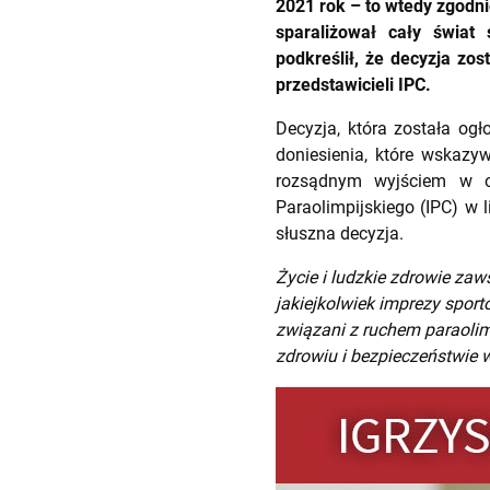
2021 rok – to wtedy zgodni
sparaliżował cały świat
podkreślił, że decyzja zo
przedstawicieli IPC.
Decyzja, która została og
doniesienia, które wskazyw
rozsądnym wyjściem w ob
Paraolimpijskiego (IPC) w 
słuszna decyzja.
Życie i ludzkie zdrowie za
jakiejkolwiek imprezy sport
związani z ruchem paraoli
zdrowiu i bezpieczeństwie 