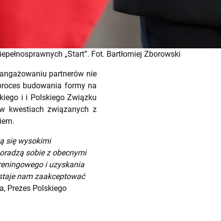
iepełnosprawnych „Start”. Fot. Bartłomiej Zborowski
zaangażowaniu partnerów nie
i proces budowania formy na
kiego i i Polskiego Związku
C w kwestiach związanych z
iem.
ją się wysokimi
poradzą sobie z obecnymi
treningowego i uzyskania
zostaje nam zaakceptować
a, Prezes Polskiego