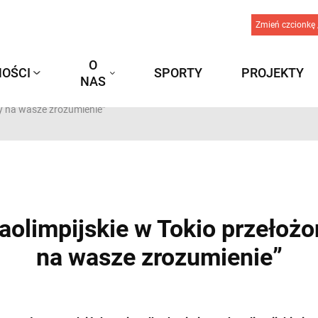
Zmień czcionkę 
O
OŚCI
SPORTY
PROJEKTY
NAS
my na wasze zrozumienie”
aolimpijskie w Tokio przełoż
na wasze zrozumienie”