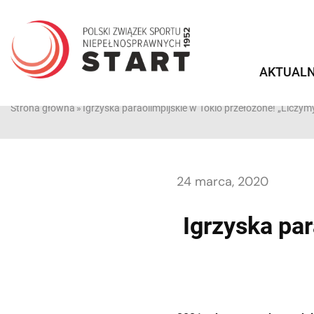
Przejdź
do
treści
AKTUALN
Strona główna
»
Igrzyska paraolimpijskie w Tokio przełożone! „Liczy
24 marca, 2020
Igrzyska par