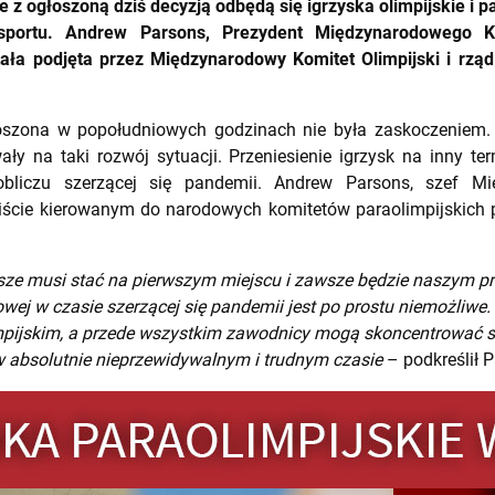
e z ogłoszoną dziś decyzją odbędą się igrzyska olimpijskie i p
 sportu. Andrew Parsons, Prezydent Międzynarodowego Ko
stała podjęta przez Międzynarodowy Komitet Olimpijski i rząd
łoszona w popołudniowych godzinach nie była zaskoczeniem.
ały na taki rozwój sytuacji. Przeniesienie igrzysk na inny 
liczu szerzącej się pandemii. Andrew Parsons, szef M
liście kierowanym do narodowych komitetów paraolimpijskich po
wsze musi stać na pierwszym miejscu i zawsze będzie naszym p
owej w czasie szerzącej się pandemii jest po prostu niemożliwe.
mpijskim, a przede wszystkim zawodnicy mogą skoncentrować s
w absolutnie nieprzewidywalnym i trudnym czasie
– podkreślił P