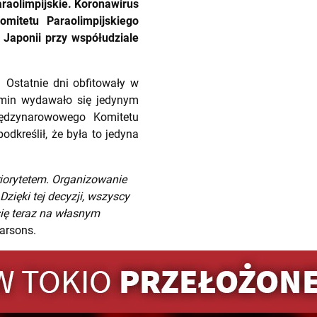
araolimpijskie. Koronawirus
mitetu Paraolimpijskiego
 Japonii przy współudziale
 Ostatnie dni obfitowały w
termin wydawało się jedynym
iędzynarowowego Komitetu
dkreślił, że była to jedyna
riorytetem. Organizowanie
Dzięki tej decyzji, wszyscy
ię teraz na własnym
arsons.