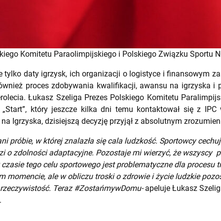
skiego Komitetu Paraolimpijskiego i Polskiego Związku Sportu N
 tylko daty igrzysk, ich organizacji o logistyce i finansowym 
również proces zdobywania kwalifikacji, awansu na igrzyska 
rolecia. Łukasz Szeliga Prezes Polskiego Komitetu Paralimpijs
„Start”, który jeszcze kilka dni temu kontaktował się z IP
na Igrzyska, dzisiejszą decyzję przyjął z absolutnym zrozumien
 próbie, w której znalazła się cala ludzkość. Sportowcy cechu
zi o zdolności adaptacyjne. Pozostaje mi wierzyć, że wszyscy 
 czasie tego celu sportowego jest problematyczne dla procesu 
 momencie, ale w obliczu troski o zdrowie i życie ludzkie po
si rzeczywistość. Teraz #ZostańmywDomu-
apeluje Łukasz Szelig
.