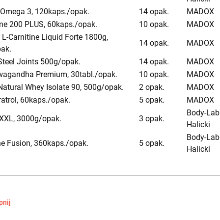
 Omega 3, 120kaps./opak.
14 opak.
MADOX
ine 200 PLUS, 60kaps./opak.
10 opak.
MADOX
L-Carnitine Liquid Forte 1800g,
14 opak.
MADOX
pak.
Steel Joints 500g/opak.
14 opak.
MADOX
agandha Premium, 30tabl./opak.
10 opak.
MADOX
Natural Whey Isolate 90, 500g/opak.
2 opak.
MADOX
atrol, 60kaps./opak.
5 opak.
MADOX
Body-Lab
XXL, 3000g/opak.
3 opak.
Halicki
Body-Lab
ne Fusion, 360kaps./opak.
5 opak.
Halicki
nij