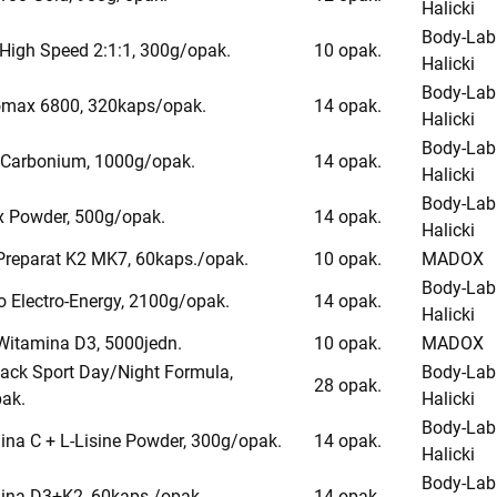
Halicki
Body-Lab
High Speed 2:1:1, 300g/opak.
10 opak.
Halicki
Body-Lab
omax 6800, 320kaps/opak.
14 opak.
Halicki
Body-Lab
r Carbonium, 1000g/opak.
14 opak.
Halicki
Body-Lab
ix Powder, 500g/opak.
14 opak.
Halicki
 Preparat K2 MK7, 60kaps./opak.
10 opak.
MADOX
Body-Lab
o Electro-Energy, 2100g/opak.
14 opak.
Halicki
 Witamina D3, 5000jedn.
10 opak.
MADOX
pack Sport Day/Night Formula,
Body-Lab
28 opak.
ak.
Halicki
Body-Lab
ina C + L-Lisine Powder, 300g/opak.
14 opak.
Halicki
Body-Lab
ina D3+K2, 60kaps./opak.
14 opak.