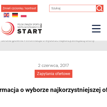
Przejdź
do
Zmień czcionkę / kontrast
treści
Strona główna
»
Informacja o wyborze najkorzystniejszej oferty
2 czerwca, 2017
Zapytania ofertowe
rmacja o wyborze najkorzystniejszej o