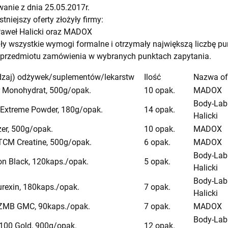
anie z dnia 25.05.2017r.
stniejszy oferty złożyły firmy:
aweł Halicki oraz MADOX
iły wszystkie wymogi formalne i otrzymały największą liczbę p
przedmiotu zamówienia w wybranych punktach zapytania.
zaj) odżywek/suplementów/lekarstw
Ilość
Nazwa of
 Monohydrat, 500g/opak.
10 opak.
MADOX
Body-Lab
 Extreme Powder, 180g/opak.
14 opak.
Halicki
er, 500g/opak.
10 opak.
MADOX
 TCM Creatine, 500g/opak.
6 opak.
MADOX
Body-Lab
lon Black, 120kaps./opak.
5 opak.
Halicki
Body-Lab
urexin, 180kaps./opak.
7 opak.
Halicki
 ZMB GMC, 90kaps./opak.
7 opak.
MADOX
Body-Lab
100 Gold, 900g/opak.
12 opak.