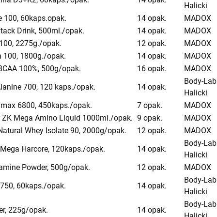
Halicki
 100, 60kaps.opak.
14 opak.
MADOX
Stack Drink, 500ml./opak.
14 opak.
MADOX
100, 2275g./opak.
12 opak.
MADOX
n 100, 1800g./opak.
14 opak.
MADOX
 BCAA 100%, 500g/opak.
16 opak.
MADOX
Body-Lab
Alanine 700, 120 kaps./opak.
14 opak.
Halicki
max 6800, 450kaps./opak.
7 opak.
MADOX
 ZK Mega Amino Liquid 1000ml./opak.
9 opak.
MADOX
 Natural Whey Isolate 90, 2000g/opak.
12 opak.
MADOX
Body-Lab
Mega Harcore, 120kaps./opak.
14 opak.
Halicki
tamine Powder, 500g/opak.
12 opak.
MADOX
Body-Lab
750, 60kaps./opak.
14 opak.
Halicki
Body-Lab
er, 225g/opak.
14 opak.
Halicki