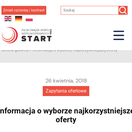
Przejdź
do
Zmień czcionkę / kontrast
treści
Strona główna
»
Informacja o wyborze najkorzystniejszej oferty
26 kwietnia, 2018
Zapytania ofertowe
nformacja o wyborze najkorzystniejsz
oferty