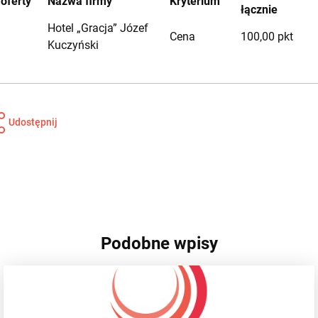
 oferty
Nazwa firmy
Kryterium
łącznie
Hotel „Gracja” Józef
Cena
100,00 pkt
Kuczyński
Udostępnij
Podobne wpisy