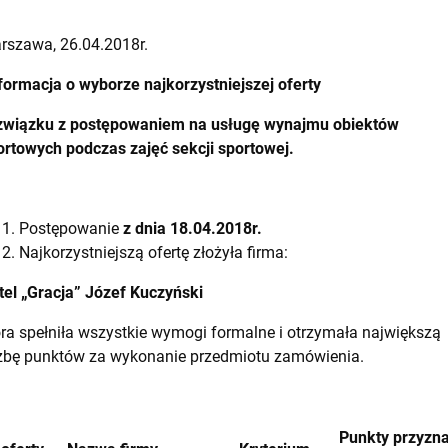
rszawa, 26.04.2018r.
formacja o wyborze najkorzystniejszej oferty
związku z postępowaniem na usługę wynajmu obiektów
ortowych podczas zajęć sekcji sportowej.
Postępowanie
z dnia 18.04.2018r.
Najkorzystniejszą ofertę złożyła firma:
tel „Gracja” Józef Kuczyński
óra spełniła wszystkie wymogi formalne i otrzymała największą
czbę punktów za wykonanie przedmiotu zamówienia.
Punkty przyzn