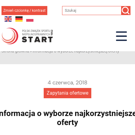
Przejdź
do
Zmień czcionkę / kontrast
treści
Strona główna
»
Informacja o wyborze najkorzystniejszej oferty
4 czerwca, 2018
Zapytania ofertowe
Informacja o wyborze najkorzystniejsze
oferty