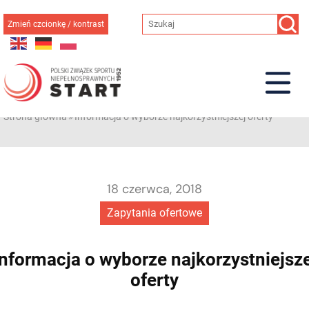
Przejdź
do
Zmień czcionkę / kontrast
treści
Strona główna
»
Informacja o wyborze najkorzystniejszej oferty
18 czerwca, 2018
Zapytania ofertowe
Informacja o wyborze najkorzystniejsze
oferty