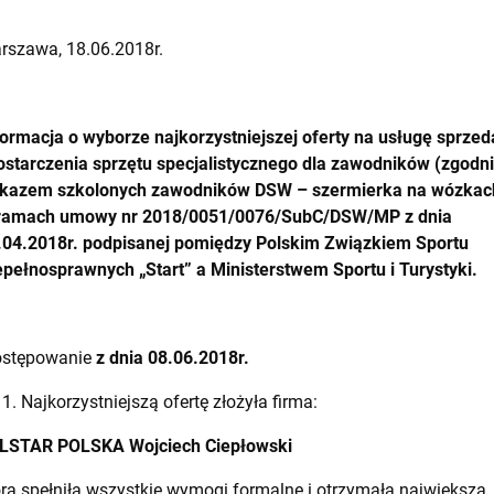
rszawa, 18.06.2018r.
formacja o wyborze najkorzystniejszej oferty na usługę sprzed
dostarczenia sprzętu specjalistycznego dla zawodników (zgodni
kazem szkolonych zawodników DSW – szermierka na wózkac
ramach umowy nr 2018/0051/0076/SubC/DSW/MP z dnia
.04.2018r. podpisanej pomiędzy Polskim Związkiem Sportu
epełnosprawnych „Start” a Ministerstwem Sportu i Turystyki.
stępowanie
z dnia 08.06.2018r.
Najkorzystniejszą ofertę złożyła firma:
LSTAR POLSKA Wojciech Ciepłowski
óra spełniła wszystkie wymogi formalne i otrzymała największą