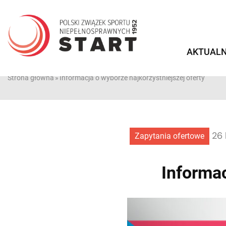
Przejdź
do
treści
AKTUALN
Strona główna
»
Informacja o wyborze najkorzystniejszej oferty
26 
Zapytania ofertowe
Informac