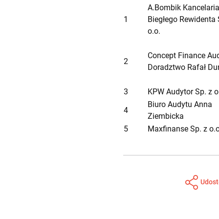
A.Bombik Kancelari
1
Biegłego Rewidenta 
o.o.
Concept Finance Aud
2
Doradztwo Rafał Du
3
KPW Audytor Sp. z o
Biuro Audytu Anna
4
Ziembicka
5
Maxfinanse Sp. z o.o
Udost