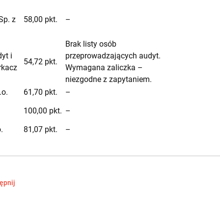
a
Sp. z
58,00 pkt.
–
Brak listy osób
yt i
przeprowadzających audyt.
54,72 pkt.
rkacz
Wymagana zaliczka –
niezgodne z zapytaniem.
.o.
61,70 pkt.
–
100,00 pkt.
–
.
81,07 pkt.
–
ępnij