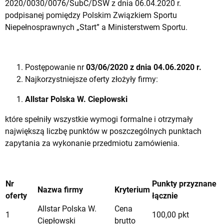
2020/0030/0076/SubC/DSW z dnia 06.04.2020 r.
podpisanej pomiędzy Polskim Związkiem Sportu
Niepełnosprawnych „Start” a Ministerstwem Sportu.
Postępowanie nr
03/06/2020 z dnia 04.06.2020 r.
Najkorzystniejsze oferty złożyły firmy:
Allstar Polska W. Ciepłowski
które spełniły wszystkie wymogi formalne i otrzymały
największą liczbę punktów w poszczególnych punktach
zapytania za wykonanie przedmiotu zamówienia.
Nr
Punkty przyznane
Nazwa firmy
Kryterium
oferty
łącznie
Allstar Polska W.
Cena
1
100,00 pkt
Ciepłowski
brutto