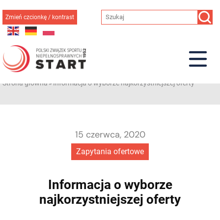
Przejdź
do
Zmień czcionkę / kontrast
treści
Strona główna
»
Informacja o wyborze najkorzystniejszej oferty
15 czerwca, 2020
Zapytania ofertowe
Informacja o wyborze
najkorzystniejszej oferty