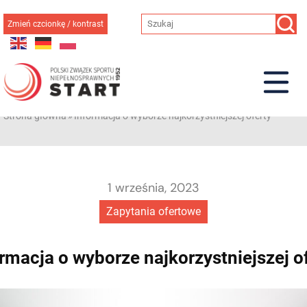
Przejdź
do
Zmień czcionkę / kontrast
treści
Strona główna
»
Informacja o wyborze najkorzystniejszej oferty
1 września, 2023
Zapytania ofertowe
rmacja o wyborze najkorzystniejszej o