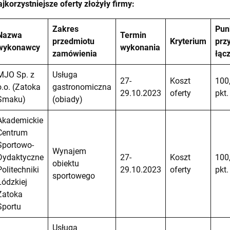
jkorzystniejsze oferty złożyły firmy:
Zakres
Pun
Nazwa
Termin
przedmiotu
Kryterium
prz
wykonawcy
wykonania
zamówienia
łąc
MJO Sp. z
Usługa
27-
Koszt
100
o.o. (Zatoka
gastronomiczna
29.10.2023
oferty
pkt.
Smaku)
(obiady)
Akademickie
Centrum
Sportowo-
Wynajem
Dydaktyczne
27-
Koszt
100
obiektu
Politechniki
29.10.2023
oferty
pkt.
sportowego
Łódzkiej
Zatoka
Sportu
Usługa