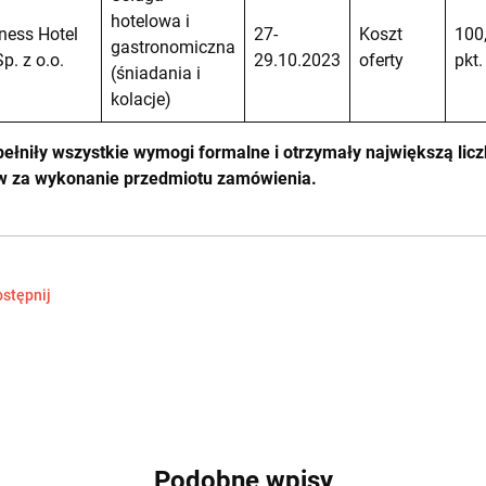
hotelowa i
Iness Hotel
27-
Koszt
100
gastronomiczna
Sp. z o.o.
29.10.2023
oferty
pkt.
(śniadania i
kolacje)
pełniły wszystkie wymogi formalne i otrzymały największą lic
w za wykonanie przedmiotu zamówienia.
stępnij
Podobne wpisy