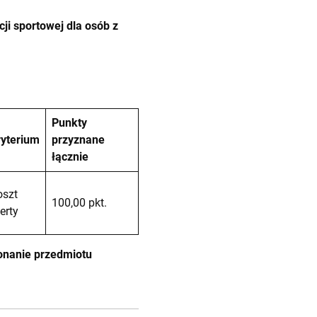
i sportowej dla osób z
Punkty
ryterium
przyznane
łącznie
oszt
100,00 pkt.
erty
konanie przedmiotu