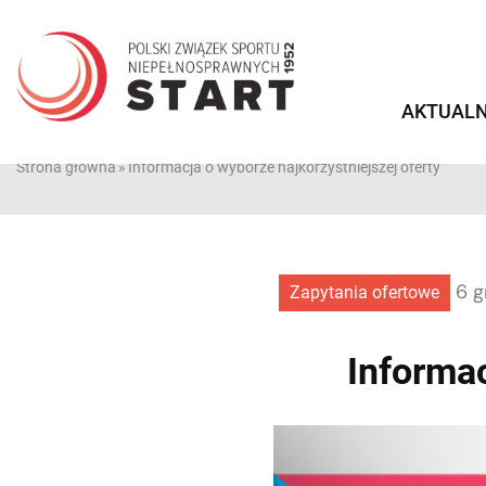
Przejdź
do
treści
AKTUALN
Strona główna
»
Informacja o wyborze najkorzystniejszej oferty
6 g
Zapytania ofertowe
Informac