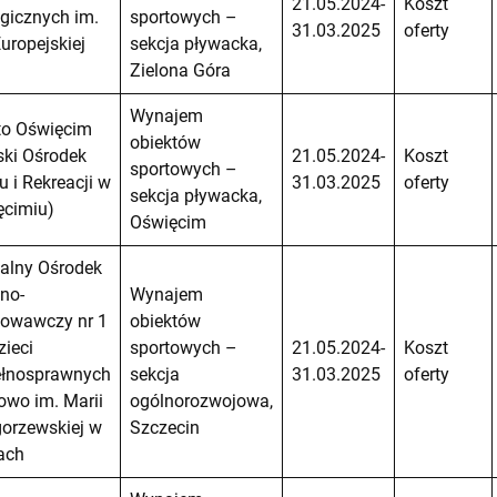
21.05.2024-
Koszt
gicznych im.
sportowych –
31.03.2025
oferty
Europejskiej
sekcja pływacka,
Zielona Góra
Wynajem
to Oświęcim
obiektów
ski Ośrodek
21.05.2024-
Koszt
sportowych –
u i Rekreacji w
31.03.2025
oferty
sekcja pływacka,
ęcimiu)
Oświęcim
alny Ośrodek
no-
Wynajem
owawczy nr 1
obiektów
zieci
sportowych –
21.05.2024-
Koszt
ełnosprawnych
sekcja
31.03.2025
oferty
wo im. Marii
ogólnorozwojowa,
orzewskiej w
Szczecin
ach