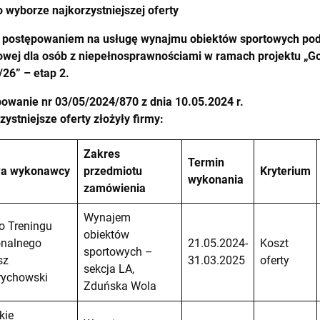
o wyborze najkorzystniejszej oferty
 postępowaniem na usługę wynajmu obiektów sportowych pod
towej dla osób z niepełnosprawnościami w ramach projektu „G
26” – etap 2.
owanie nr 03/05/2024/870 z dnia 10.05.2024 r.
zystniejsze oferty złożyły firmy:
Zakres
Termin
a wykonawcy
przedmiotu
Kryterium
wykonania
zamówienia
Wynajem
o Treningu
obiektów
onalnego
21.05.2024-
Koszt
sportowych –
sz
31.03.2025
oferty
sekcja LA,
rychowski
Zduńska Wola
kie