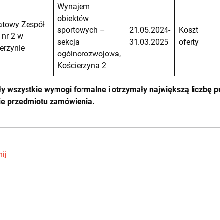
Wynajem
obiektów
atowy Zespół
sportowych –
21.05.2024-
Koszt
 nr 2 w
sekcja
31.03.2025
oferty
erzynie
ogólnorozwojowa,
Kościerzyna 2
iły wszystkie wymogi formalne i otrzymały największą liczbę 
ie przedmiotu zamówienia.
ij