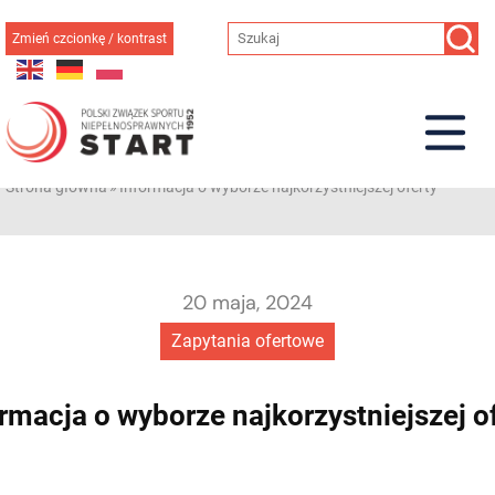
Przejdź
do
Zmień czcionkę / kontrast
treści
Strona główna
»
Informacja o wyborze najkorzystniejszej oferty
20 maja, 2024
Zapytania ofertowe
rmacja o wyborze najkorzystniejszej o