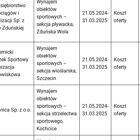
Wynajem
siębiorstwo
obiektów
ciągów i
21.05.2024-
Koszt
sportowych –
izacji Sp. z
31.03.2025
oferty
sekcja pływacka,
w Zduńskiej
Zduńska Wola
Wynajem
emicki
obiektów
zek Sportowy
21.05.2024-
Koszt
sportowych –
izacja
31.03.2025
oferty
sekcja wioślarska,
owiskowa
Szczecin
Wynajem
obiektów
sportowych –
21.05.2024-
Koszt
lnica Sp. z o.o.
sekcja strzelectwa
31.03.2025
oferty
sportowego,
Kochcice