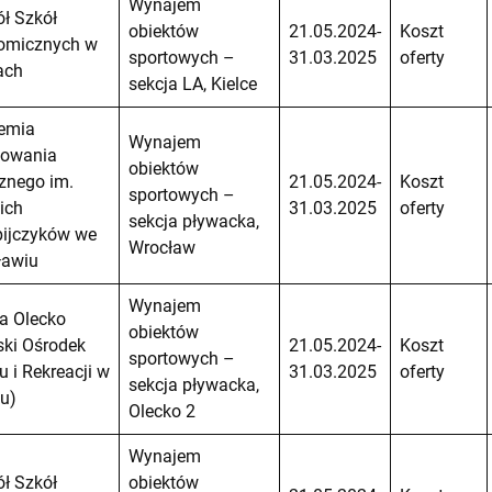
Wynajem
ł Szkół
obiektów
21.05.2024-
Koszt
omicznych w
sportowych –
31.03.2025
oferty
ach
sekcja LA, Kielce
emia
Wynajem
owania
obiektów
znego im.
21.05.2024-
Koszt
sportowych –
ich
31.03.2025
oferty
sekcja pływacka,
pijczyków we
Wrocław
ławiu
Wynajem
a Olecko
obiektów
ski Ośrodek
21.05.2024-
Koszt
sportowych –
u i Rekreacji w
31.03.2025
oferty
sekcja pływacka,
u)
Olecko 2
Wynajem
ł Szkół
obiektów