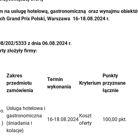
m na usługę hotelową, gastronomiczną oraz wynajmu obiekt
ch Grand Prix Polski, Warszawa 16-18.08.2024 r.
8/202/5333 z dnia 06.08.2024 r.
rty złożyły firmy:
Zakres
Punkty
Termin
przedmiotu
Kryterium
przyznane
wykonania
zamówienia
łącznie
Usługa hotelowa i
o.
gastronomiczna
Koszt
16-18.08.2024
100,00 pkt.
 )
(śniadania i
oferty
kolacje)