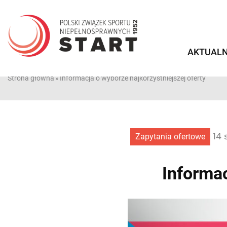
Przejdź
do
treści
AKTUALN
Strona główna
»
Informacja o wyborze najkorzystniejszej oferty
14 
Zapytania ofertowe
Informac