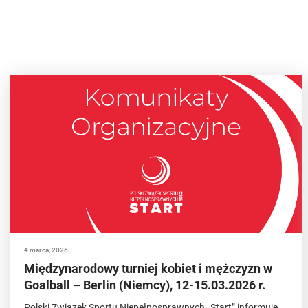
4 marca, 2026
Międzynarodowy turniej kobiet i mężczyzn w
Goalball – Berlin (Niemcy), 12-15.03.2026 r.
Polski Związek Sportu Niepełnosprawnych „Start” informuje,