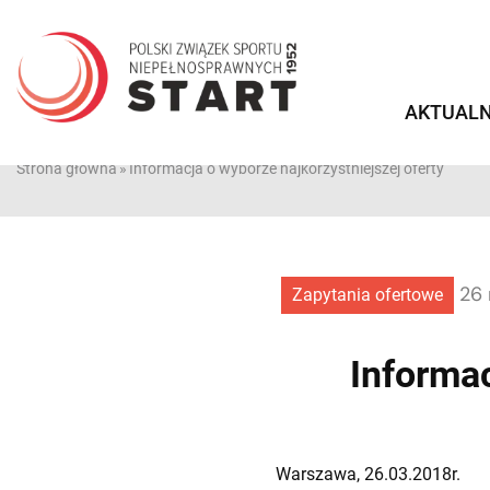
Przejdź
do
treści
AKTUALN
Strona główna
»
Informacja o wyborze najkorzystniejszej oferty
26 
Zapytania ofertowe
Informac
Warszawa, 26.03.2018r.