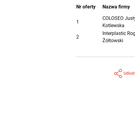
Nr oferty
Nazwa firmy
COLOSEO Just
1
Kotlewska
Interplastic Ro
2
Żółtowski
Udost