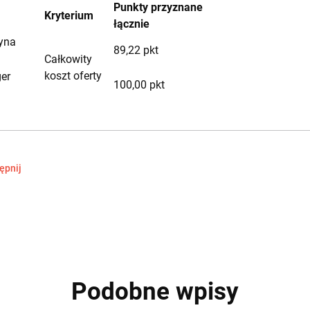
Punkty przyznane
Kryterium
łącznie
yna
89,22 pkt
Całkowity
koszt oferty
ger
100,00 pkt
ępnij
Podobne wpisy