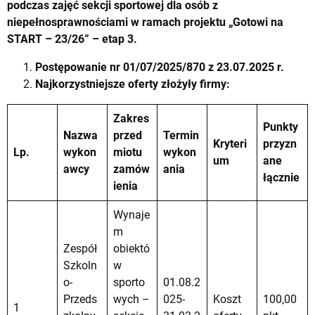
podczas zajęć sekcji sportowej dla osób z
niepełnosprawnościami w ramach projektu „Gotowi na
START – 23/26” – etap 3.
Postępowanie nr
01/07/2025/870
z 23.07.2025 r.
Najkorzystniejsze oferty złożyły firmy:
Zakres
Punkty
Nazwa
przed
Termin
Kryteri
przyzn
Lp.
wykon
miotu
wykon
um
ane
awcy
zamów
ania
łącznie
ienia
Wynaje
m
Zespół
obiektó
Szkoln
w
o-
sporto
01.08.2
Przeds
wych –
025-
Koszt
100,00
1