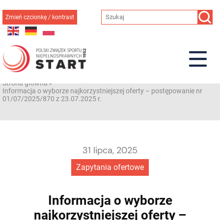
Przejdź
do
Zmień czcionkę / kontrast
treści
Strona główna
»
Informacja o wyborze najkorzystniejszej oferty – postępowanie nr
01/07/2025/870 z 23.07.2025 r.
31 lipca, 2025
Zapytania ofertowe
Informacja o wyborze
najkorzystniejszej oferty –