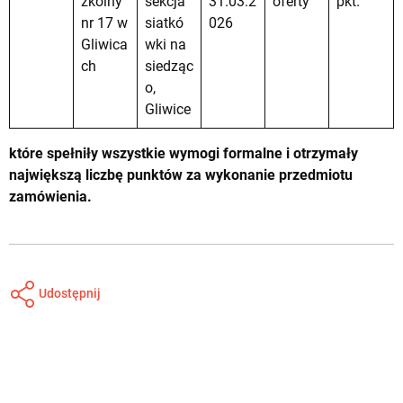
zkolny
sekcja
31.03.2
oferty
pkt.
nr 17 w
siatkó
026
Gliwica
wki na
ch
siedząc
o,
Gliwice
które spełniły wszystkie wymogi formalne i otrzymały
największą liczbę punktów za wykonanie przedmiotu
zamówienia.
Udostępnij