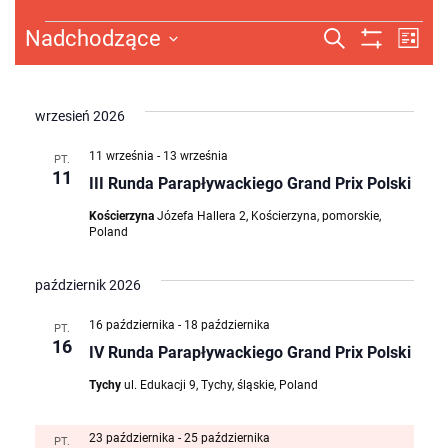
Wydarzenia
Wydarze
Wy
Nadchodzące
Szukaj
Lista
Pokaż
Wybierz
Wi
Nawigac
Filtry
datę.
na
po
wrzesień 2026
wyszuki
11 września
-
13 września
PT.
11
III Runda Parapływackiego Grand Prix Polski
i
Kościerzyna
Józefa Hallera 2, Kościerzyna, pomorskie,
widokac
Poland
październik 2026
16 października
-
18 października
PT.
16
IV Runda Parapływackiego Grand Prix Polski
Tychy
ul. Edukacji 9, Tychy, śląskie, Poland
23 października
-
25 października
PT.