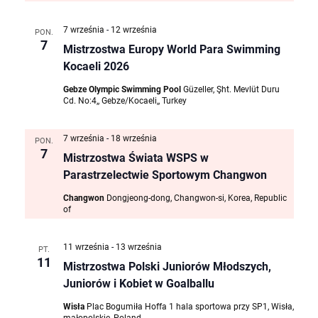
7 września
-
12 września
PON.
7
Mistrzostwa Europy World Para Swimming
Kocaeli 2026
Gebze Olympic Swimming Pool
Güzeller, Şht. Mevlüt Duru
Cd. No:4,, Gebze/Kocaeli,, Turkey
7 września
-
18 września
PON.
7
Mistrzostwa Świata WSPS w
Parastrzelectwie Sportowym Changwon
Changwon
Dongjeong-dong, Changwon-si, Korea, Republic
of
11 września
-
13 września
PT.
11
Mistrzostwa Polski Juniorów Młodszych,
Juniorów i Kobiet w Goalballu
Wisła
Plac Bogumiła Hoffa 1 hala sportowa przy SP1, Wisła,