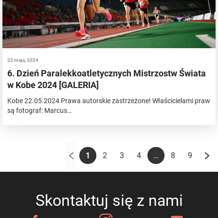
22 maja, 2024
6. Dzień Paralekkoatletycznych Mistrzostw Świata
w Kobe 2024 [GALERIA]
Kobe 22.05.2024 Prawa autorskie zastrzeżone! Właścicielami praw
są fotograf: Marcus…
…
1
2
3
4
8
9
Skontaktuj się z nami