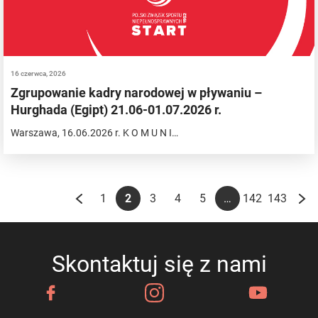
16 czerwca, 2026
Zgrupowanie kadry narodowej w pływaniu –
Hurghada (Egipt) 21.06-01.07.2026 r.
Warszawa, 16.06.2026 r. K O M U N I…
…
1
2
3
4
5
142
143
Skontaktuj się z nami