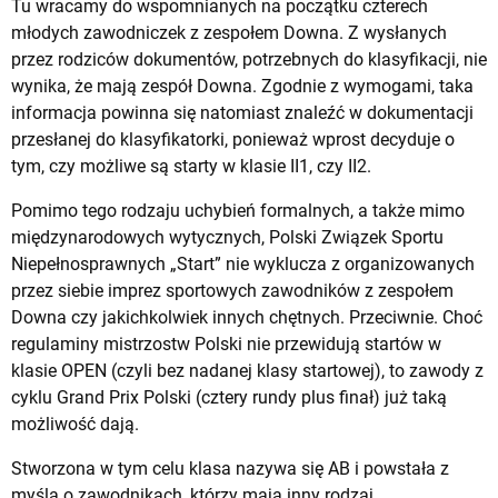
Tu wracamy do wspomnianych na początku czterech
młodych zawodniczek z zespołem Downa. Z wysłanych
przez rodziców dokumentów, potrzebnych do klasyfikacji, nie
wynika, że mają zespół Downa. Zgodnie z wymogami, taka
informacja powinna się natomiast znaleźć w dokumentacji
przesłanej do klasyfikatorki, ponieważ wprost decyduje o
tym, czy możliwe są starty w klasie II1, czy II2.
Pomimo tego rodzaju uchybień formalnych, a także mimo
międzynarodowych wytycznych, Polski Związek Sportu
Niepełnosprawnych „Start” nie wyklucza z organizowanych
przez siebie imprez sportowych zawodników z zespołem
Downa czy jakichkolwiek innych chętnych. Przeciwnie. Choć
regulaminy mistrzostw Polski nie przewidują startów w
klasie OPEN (czyli bez nadanej klasy startowej), to zawody z
cyklu Grand Prix Polski (cztery rundy plus finał) już taką
możliwość dają.
Stworzona w tym celu klasa nazywa się AB i powstała z
myślą o zawodnikach, którzy mają inny rodzaj