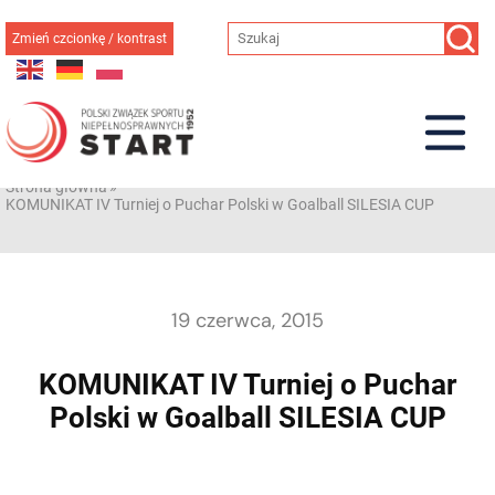
Przejdź
do
Zmień czcionkę / kontrast
treści
Strona główna
»
KOMUNIKAT IV Turniej o Puchar Polski w Goalball SILESIA CUP
19 czerwca, 2015
KOMUNIKAT IV Turniej o Puchar
Polski w Goalball SILESIA CUP