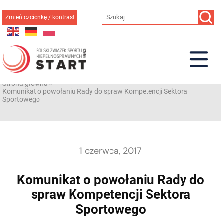
Przejdź
do
Zmień czcionkę / kontrast
treści
Strona główna
»
Komunikat o powołaniu Rady do spraw Kompetencji Sektora
Sportowego
1 czerwca, 2017
Komunikat o powołaniu Rady do
spraw Kompetencji Sektora
Sportowego