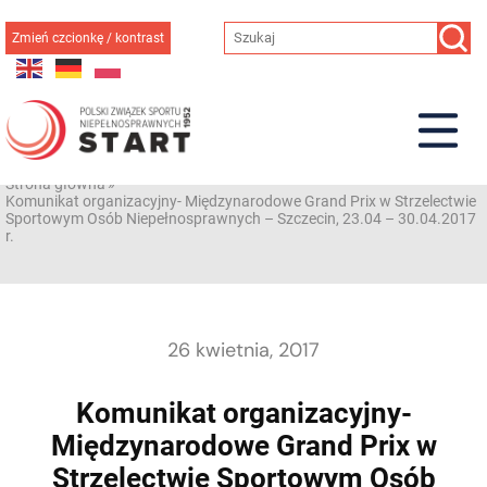
Przejdź
do
Zmień czcionkę / kontrast
treści
Strona główna
»
Komunikat organizacyjny- Międzynarodowe Grand Prix w Strzelectwie
Sportowym Osób Niepełnosprawnych – Szczecin, 23.04 – 30.04.2017
r.
26 kwietnia, 2017
Komunikat organizacyjny-
Międzynarodowe Grand Prix w
Strzelectwie Sportowym Osób