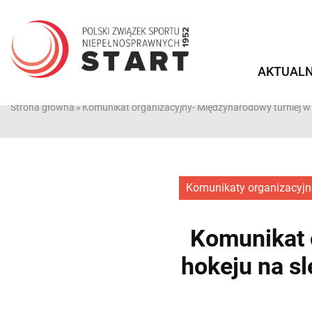
Przejdź
do
treści
AKTUALN
Strona główna
»
Komunikat organizacyjny- Międzynarodowy turniej w 
Komunikaty organizacyjn
Komunikat 
hokeju na s