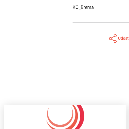
KO_Brema
Udost