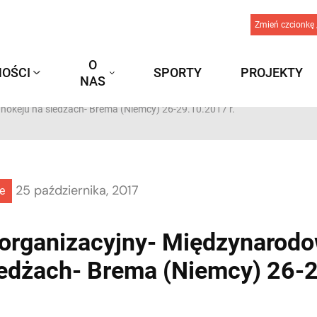
Zmień czcionkę 
O
OŚCI
SPORTY
PROJEKTY
NAS
hokeju na sledżach- Brema (Niemcy) 26-29.10.2017 r.
25 października, 2017
e
organizacyjny- Międzynarodow
ledżach- Brema (Niemcy) 26-2