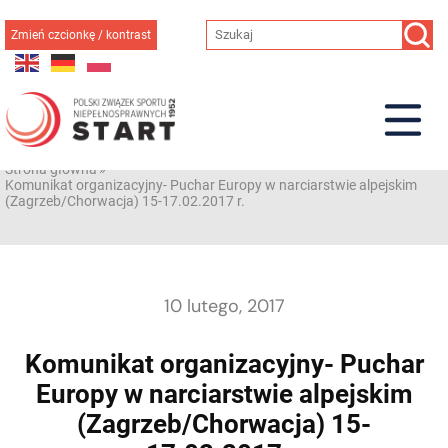
Przejdź
do
Zmień czcionkę / kontrast
treści
Strona główna
»
Komunikat organizacyjny- Puchar Europy w narciarstwie alpejskim
(Zagrzeb/Chorwacja) 15-17.02.2017 r.
10 lutego, 2017
Komunikat organizacyjny- Puchar
Europy w narciarstwie alpejskim
(Zagrzeb/Chorwacja) 15-