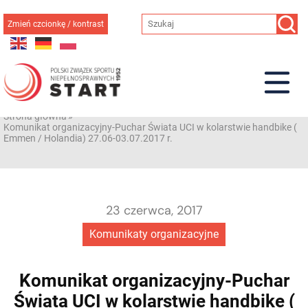
Przejdź
do
Zmień czcionkę / kontrast
treści
Strona główna
»
Komunikat organizacyjny-Puchar Świata UCI w kolarstwie handbike (
Emmen / Holandia) 27.06-03.07.2017 r.
23 czerwca, 2017
Komunikaty organizacyjne
Komunikat organizacyjny-Puchar
Świata UCI w kolarstwie handbike (