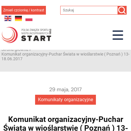
Przejdź
do
Zmień czcionkę / kontrast
treści
Strona główna
»
Komunikat organizacyjny-Puchar Świata w wioślarstwie ( Poznań ) 13-
18.06.2017
29 maja, 2017
Komunikaty organizacyjne
Komunikat organizacyjny-Puchar
Świata w wioślarstwie ( Poznań ) 13-