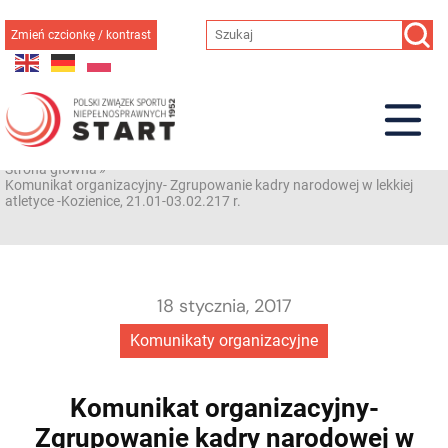
Przejdź
do
Zmień czcionkę / kontrast
treści
Strona główna
»
Komunikat organizacyjny- Zgrupowanie kadry narodowej w lekkiej
atletyce -Kozienice, 21.01-03.02.217 r.
18 stycznia, 2017
Komunikaty organizacyjne
Komunikat organizacyjny-
Zgrupowanie kadry narodowej w