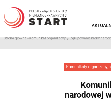
Przejdź
do
treści
AKTUALN
Strona główna
»
Komunikat organizacyjny- Zgrupowanie kadry narodowe
Komunikaty organizacyjn
Komunik
narodowej w