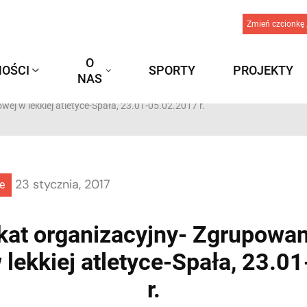
Zmień czcionkę 
O
OŚCI
SPORTY
PROJEKTY
NAS
j w lekkiej atletyce-Spała, 23.01-05.02.2017 r.
23 stycznia, 2017
e
at organizacyjny- Zgrupowan
 lekkiej atletyce-Spała, 23.0
r.