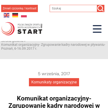
Przejdź
do
Zmień czcionkę / kontrast
treści
Strona główna
»
Komunikat organizacyjny- Zgrupowanie kadry narodowej w pływaniu-
Poznań, 6-16.09.2017 r.
5 września, 2017
Komunikaty organizacyjne
Komunikat organizacyjny-
Zgrupowanie kadry narodowej w