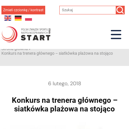
Przejdź
do
Zmień czcionkę / kontrast
treści
Strona główna
»
Konkurs na trenera głównego – siatkówka plażowa na stojąco
6 lutego, 2018
Konkurs na trenera głównego –
siatkówka plażowa na stojąco