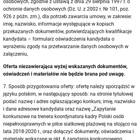
osobowych, zgodnie z ustawą z dnia 29 sierpnia 1997 r. o
ochronie danych osobowych (Dz. U. z 2002 r. Nr 101, poz.
926 z późn. zm.), dla potrzeb zawarcia umowy, w zakresie:
imię, nazwisko, informacje występujące w kopiach
przekazanych dokumentów, potwierdzających kwalifikacje
kandydata – formularz oświadczenia kandydata o
wyrażeniu zgody na przetwarzanie danych osobowych w
załączeniu,
Oferta niezawierająca wyżej wskazanych dokumentów,
oświadczeń i materiałów nie będzie brana pod uwagę.
7.
Sposób przygotowania oferty: ofertę należy sporządzić w
języku polskim, w następujący sposób: na stronie tytułowej
podać nazwę i adres ogłaszającego konkurs; imię, nazwisko
i dane adresowe kandydata oraz nazwę „Zapytanie
konkursowe na trenera koordynatora kadry Polski osób
niepełnosprawnych w piłce siatkowej plażowej na stojąco na
lata 2018-2020 r., oraz dołączyć dokumenty, oświadczenia i
materiały wskazane w pkt. 6 zapytania konkursowego.