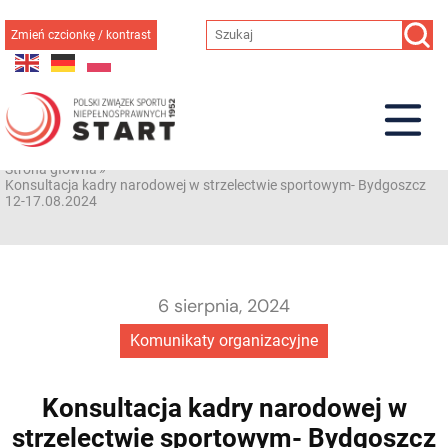
Przejdź
do
Zmień czcionkę / kontrast
treści
Strona główna
»
Konsultacja kadry narodowej w strzelectwie sportowym- Bydgoszcz
12-17.08.2024
6 sierpnia, 2024
Komunikaty organizacyjne
Konsultacja kadry narodowej w
strzelectwie sportowym- Bydgoszcz