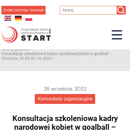
Przejdź
do
Zmień czcionkę / kontrast
treści
Strona główna
»
Konsultacja szkoleniowa kadry narodowej kobiet w goalball –
Chorzów, 29.09-02.10.2022 r.
26 września, 2022
Komunikaty organizacyjne
Konsultacja szkoleniowa kadry
narodowej kobiet w goalball –