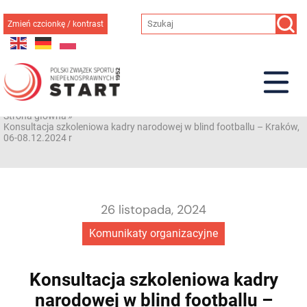
Przejdź
do
Zmień czcionkę / kontrast
treści
Strona główna
»
Konsultacja szkoleniowa kadry narodowej w blind footballu – Kraków,
06-08.12.2024 r
26 listopada, 2024
Komunikaty organizacyjne
Konsultacja szkoleniowa kadry
narodowej w blind footballu –