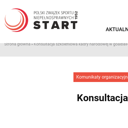
Przejdź
do
treści
AKTUALN
Strona główna
»
Konsultacja szkoleniowa kadry narodowej w goalball-
Komunikaty organizacyjn
Konsultacja