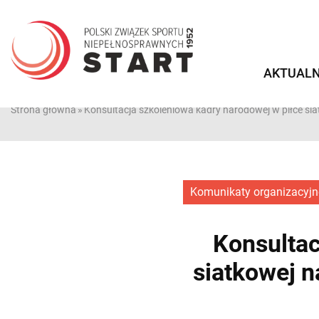
Przejdź
do
treści
AKTUALN
Strona główna
»
Konsultacja szkoleniowa kadry narodowej w piłce sia
Komunikaty organizacyjn
Konsultac
siatkowej n