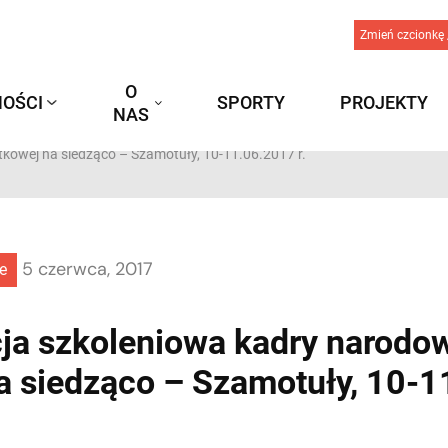
Zmień czcionkę 
O
OŚCI
SPORTY
PROJEKTY
NAS
tkowej na siedząco – Szamotuły, 10-11.06.2017 r.
5 czerwca, 2017
e
ja szkoleniowa kadry narodow
a siedząco – Szamotuły, 10-1