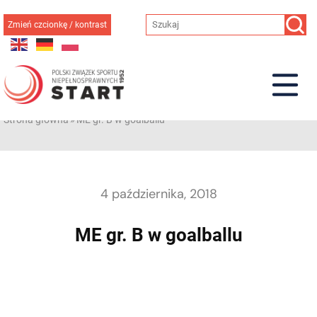
Przejdź
do
Zmień czcionkę / kontrast
treści
Strona główna
»
ME gr. B w goalballu
4 października, 2018
ME gr. B w goalballu