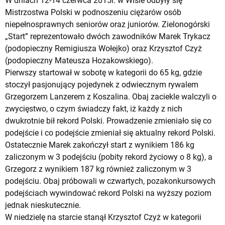
W dniach 12-14 czerwca 2015r. w Wiśle odbyły się
Mistrzostwa Polski w podnoszeniu ciężarów osób
niepełnosprawnych seniorów oraz juniorów. Zielonogórski
„Start” reprezentowało dwóch zawodników Marek Trykacz
(podopieczny Remigiusza Wołejko) oraz Krzysztof Czyż
(podopieczny Mateusza Hozakowskiego).
Pierwszy startował w sobotę w kategorii do 65 kg, gdzie
stoczył pasjonujący pojedynek z odwiecznym rywalem
Grzegorzem Lanzerem z Koszalina. Obaj zaciekle walczyli o
zwycięstwo, o czym świadczy fakt, iż każdy z nich
dwukrotnie bił rekord Polski. Prowadzenie zmieniało się co
podejście i co podejście zmieniał się aktualny rekord Polski.
Ostatecznie Marek zakończył start z wynikiem 186 kg
zaliczonym w 3 podejściu (pobity rekord życiowy o 8 kg), a
Grzegorz z wynikiem 187 kg również zaliczonym w 3
podejściu. Obaj próbowali w czwartych, pozakonkursowych
podejściach wywindować rekord Polski na wyższy poziom
jednak nieskutecznie.
W niedzielę na starcie stanął Krzysztof Czyż w kategorii