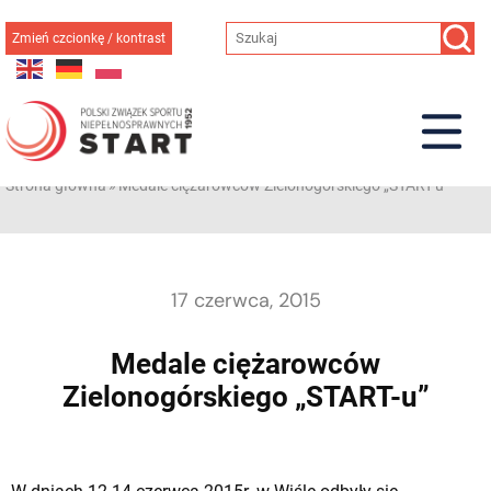
Przejdź
do
Zmień czcionkę / kontrast
treści
Strona główna
»
Medale ciężarowców Zielonogórskiego „START-u”
17 czerwca, 2015
Medale ciężarowców
Zielonogórskiego „START-u”