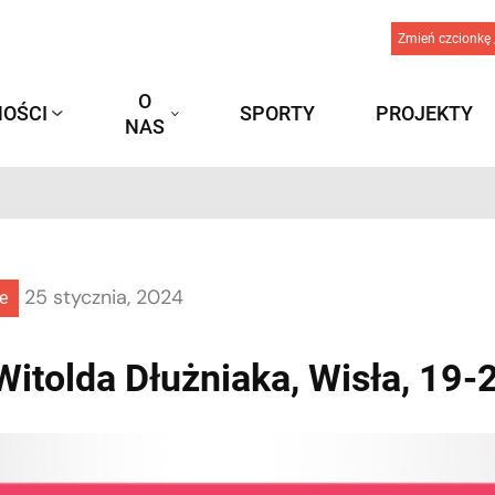
Zmień czcionkę 
O
OŚCI
SPORTY
PROJEKTY
NAS
25 stycznia, 2024
e
itolda Dłużniaka, Wisła, 19