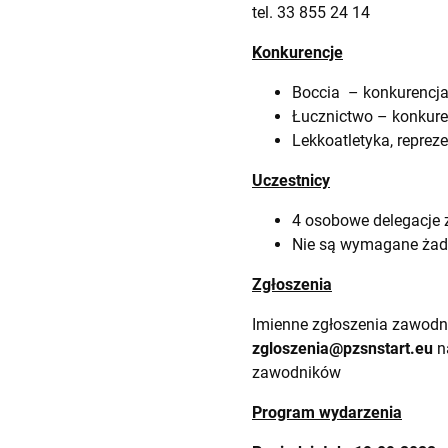
tel.
33 855 24 14
Konkurencje
Boccia – konkurencja
Łucznictwo – konkure
Lekkoatletyka, reprez
Uczestnicy
4 osobowe delegacje 
Nie są wymagane żadn
Zgłoszenia
Imienne zgłoszenia zawodn
zgloszenia@pzsnstart.eu
n
zawodników
Program wydarzenia