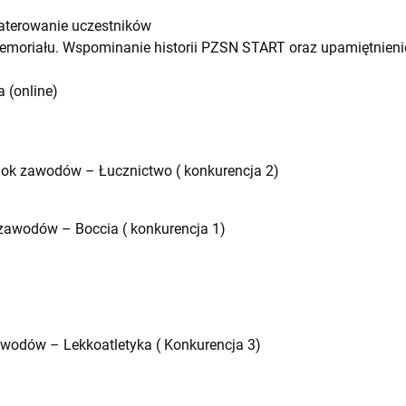
waterowanie uczestników
memoriału. Wspominanie historii PZSN START oraz upamiętnienie
 (online)
lok zawodów – Łucznictwo ( konkurencja 2)
 zawodów – Boccia ( konkurencja 1)
zawodów – Lekkoatletyka ( Konkurencja 3)