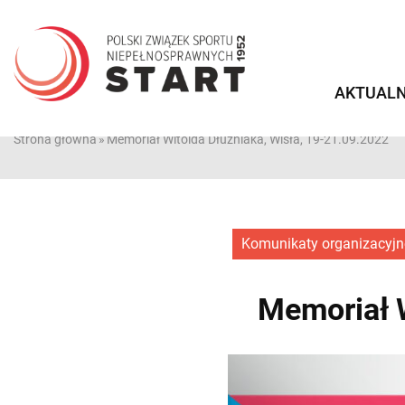
Przejdź
do
treści
AKTUALN
Strona główna
»
Memoriał Witolda Dłużniaka, Wisła, 19-21.09.2022
Komunikaty organizacyjn
Memoriał W