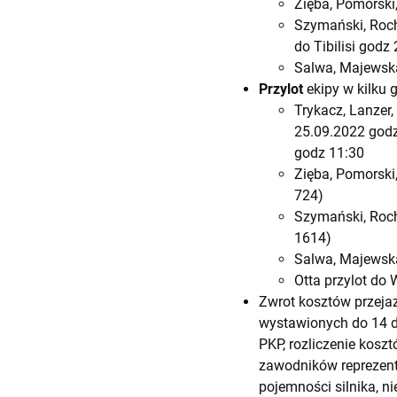
Zięba, Pomorski,
Szymański, Roch
do Tibilisi godz
Salwa, Majewska
Przylot
ekipy w kilku 
Trykacz, Lanzer,
25.09.2022 godz
godz 11:30
Zięba, Pomorski,
724)
Szymański, Roch
1614)
Salwa, Majewska
Otta przylot do
Zwrot kosztów przejaz
wystawionych do 14 d
PKP, rozliczenie kosz
zawodników reprezent
pojemności silnika, n