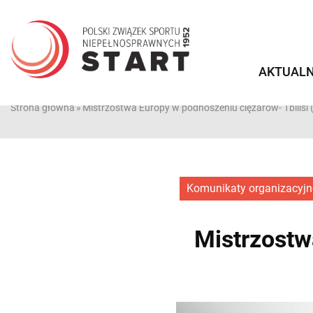
Przejdź
do
treści
AKTUALN
Strona główna
»
Mistrzostwa Europy w podnoszeniu ciężarów- Tbilisi 
Komunikaty organizacyjn
Mistrzostw