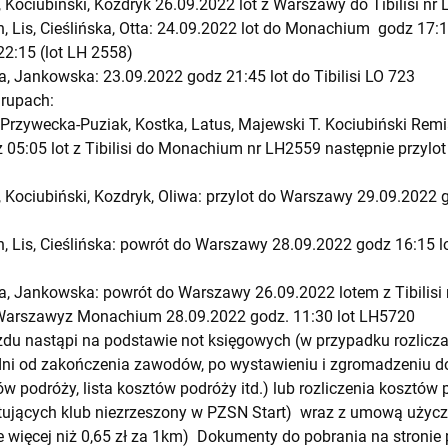
 Kociubiński, Kozdryk 26.09.2022 lot z Warszawy do Tibilisi nr
, Lis, Cieślińska, Otta: 24.09.2022 lot do Monachium godz 17:1
 22:15 (lot LH 2558)
, Jankowska: 23.09.2022 godz 21:45 lot do Tibilisi LO 723
grupach:
 Przywecka-Puziak, Kostka, Latus, Majewski T. Kociubiński Remi
 05:05 lot z Tibilisi do Monachium nr LH2559 następnie przylo
 Kociubiński, Kozdryk, Oliwa: przylot do Warszawy 29.09.2022 go
, Lis, Cieślińska: powrót do Warszawy 28.09.2022 godz 16:15
, Jankowska: powrót do Warszawy 26.09.2022 lotem z Tibilisi 
 Warszawyz Monachium 28.09.2022 godz. 11:30 lot LH5720
du nastąpi na podstawie not księgowych (w przypadku rozliczan
ni od zakończenia zawodów, po wystawieniu i zgromadzeniu d
tów podróży, lista kosztów podróży itd.) lub rozliczenia kosztó
ujących klub niezrzeszony w PZSN Start) wraz z umową użycz
ie więcej niż 0,65 zł za 1km) Dokumenty do pobrania na stronie