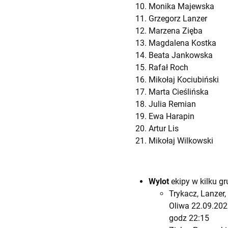
Monika Majews
Grzegorz Lanze
Marzena Zięba
Magdalena Kostk
Beata Jankowsk
Rafał Roch 
Mikołaj Kociubiń
Marta Cieślińsk
Julia Remian 
Ewa Harapin
Artur Lis S
Mikołaj Wilk
Wylot
ekipy w kilku g
Trykacz, Lanzer,
Oliwa 22.09.202
godz 22:15