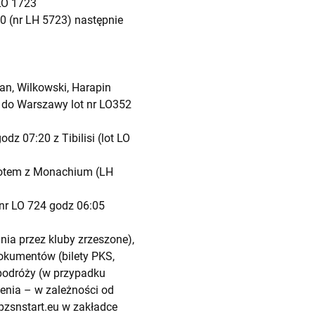
 LO 1723
0 (nr LH 5723) następnie
an, Wilkowski, Harapin
t do Warszawy lot nr LO352
dz 07:20 z Tibilisi (lot LO
 lotem z Monachium (LH
nr LO 724 godz 06:05
ia przez kluby zrzeszone),
okumentów (bilety PKS,
w podróży (w przypadku
enia – w zależności od
 pzsnstart.eu w zakładce