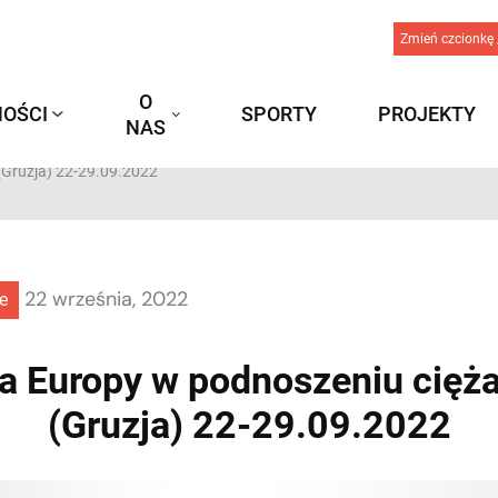
Zmień czcionkę 
O
OŚCI
SPORTY
PROJEKTY
NAS
(Gruzja) 22-29.09.2022
22 września, 2022
e
a Europy w podnoszeniu ciężar
(Gruzja) 22-29.09.2022