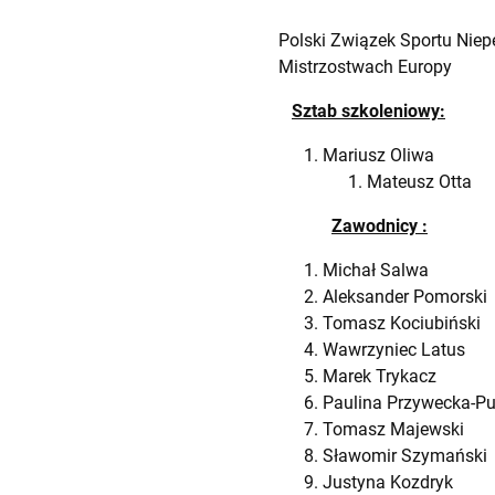
Polski Związek Sportu Niep
Mistrzostwach Europy
Sztab szkoleniowy:
Mariusz Oliwa 
Mateusz 
Zawodnicy :
Michał Salwa 
Aleksander Pomo
Tomasz Kociubiń
Wawrzyniec La
Marek Trykac
Paulina Przywecka
Tomasz Majewsk
Sławomir Szymań
Justyna Kozdr