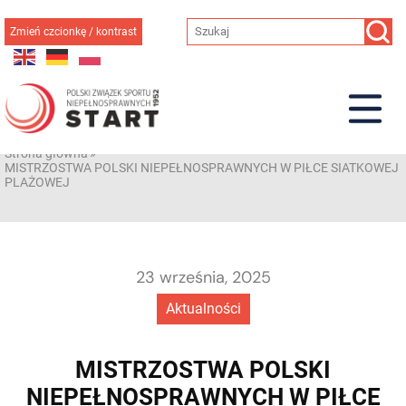
Przejdź
do
Zmień czcionkę / kontrast
treści
Strona główna
»
MISTRZOSTWA POLSKI NIEPEŁNOSPRAWNYCH W PIŁCE SIATKOWEJ
PLAŻOWEJ
23 września, 2025
Aktualności
MISTRZOSTWA POLSKI
NIEPEŁNOSPRAWNYCH W PIŁCE