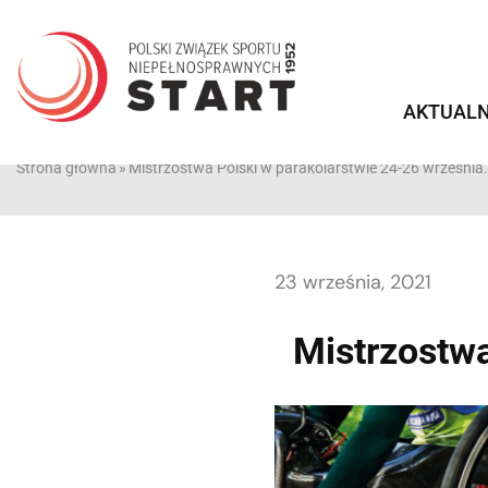
Przejdź
do
treści
AKTUALN
Strona główna
»
Mistrzostwa Polski w parakolarstwie 24-26 września.
23 września, 2021
Mistrzostwa