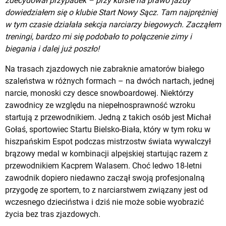
zdecydował przypadek – przy kursie na prawo jazdy
dowiedziałem się o klubie Start Nowy Sącz. Tam najprężniej
w tym czasie działała sekcja narciarzy biegowych. Zacząłem
treningi, bardzo mi się podobało to połączenie zimy i
biegania i dalej już poszło!
Na trasach zjazdowych nie zabraknie amatorów białego
szaleństwa w różnych formach – na dwóch nartach, jednej
narcie, monoski czy desce snowboardowej. Niektórzy
zawodnicy ze względu na niepełnosprawność wzroku
startują z przewodnikiem. Jedną z takich osób jest Michał
Gołaś, sportowiec Startu Bielsko-Biała, który w tym roku w
hiszpańskim Espot podczas mistrzostw świata wywalczył
brązowy medal w kombinacji alpejskiej startując razem z
przewodnikiem Kacprem Walasem. Choć ledwo 18-letni
zawodnik dopiero niedawno zaczął swoją profesjonalną
przygodę ze sportem, to z narciarstwem związany jest od
wczesnego dzieciństwa i dziś nie może sobie wyobrazić
życia bez tras zjazdowych.