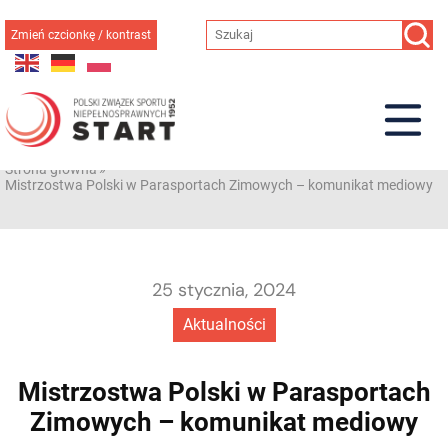
Przejdź
do
Zmień czcionkę / kontrast
treści
Strona główna
»
Mistrzostwa Polski w Parasportach Zimowych – komunikat mediowy
25 stycznia, 2024
Aktualności
Mistrzostwa Polski w Parasportach
Zimowych – komunikat mediowy