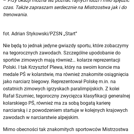
–
Przy okazji można tez poznać fajnych ludzi i miło spędzić
czas. Także zapraszam serdecznie na Mistrzostwa jak i do
trenowania.
fot. Adrian Stykowski/PZSN „Start”
Nie będą to jednak jedyne gwiazdy sportu, które zobaczymy
na tegorocznych zawodach. Szczególne upodobanie do
sportów zimowych mają również… kolarze reprezentacji
Polski. I tak Krzysztof Plewa, który na swoim koncie ma
medale PŚ w kolarstwie, ma również znakomite osiągnięcia
jako narciarz biegowy. Reprezentował Polskę m.in. na
ostatnich zimowych igrzyskach paralimpijskich. Z kolei
Rafał Szumiec, tegoroczny zwycięzca klasyfikacji generalnej
kolarskiego PŚ, również ma za sobą bogatą karierę
narciarską i z powodzeniem startuje w kolejnych krajowych
zawodach w narciarstwie alpejskim.
Mimo obecności tak znakomitych sportowców Mistrzostwa