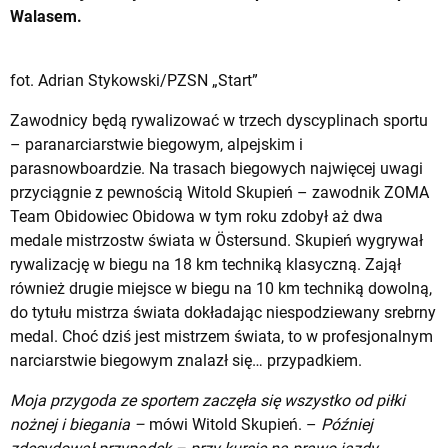
Walasem.
fot. Adrian Stykowski/PZSN „Start”
Zawodnicy będą rywalizować w trzech dyscyplinach sportu
– paranarciarstwie biegowym, alpejskim i
parasnowboardzie. Na trasach biegowych najwięcej uwagi
przyciągnie z pewnością Witold Skupień – zawodnik ZOMA
Team Obidowiec Obidowa w tym roku zdobył aż dwa
medale mistrzostw świata w Östersund. Skupień wygrywał
rywalizację w biegu na 18 km techniką klasyczną. Zajął
również drugie miejsce w biegu na 10 km techniką dowolną,
do tytułu mistrza świata dokładając niespodziewany srebrny
medal. Choć dziś jest mistrzem świata, to w profesjonalnym
narciarstwie biegowym znalazł się… przypadkiem.
Moja przygoda ze sportem zaczęła się wszystko od piłki
nożnej i biegania –
mówi Witold Skupień. –
Później