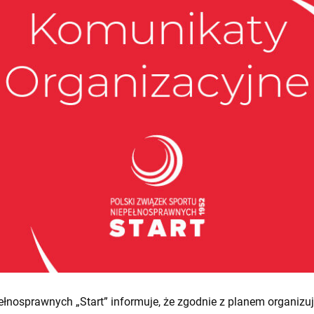
ełnosprawnych „Start” informuje, że zgodnie z planem organizu