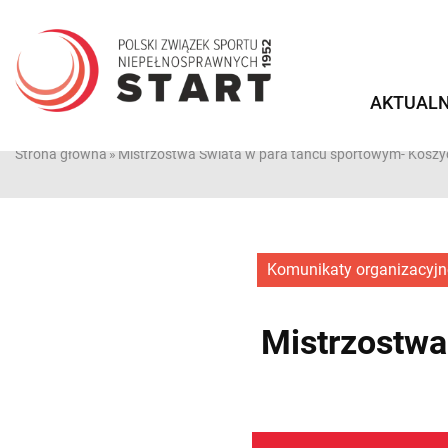
Przejdź
do
treści
AKTUALN
Strona główna
»
Mistrzostwa Świata w para tańcu sportowym- Koszy
Komunikaty organizacyjn
Mistrzostwa