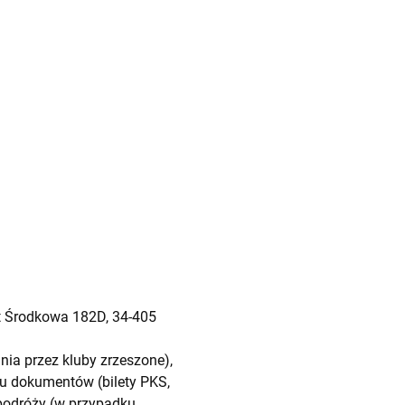
t Środkowa 182D, 34-405
ia przez kluby zrzeszone),
u dokumentów (bilety PKS,
w podróży (w przypadku