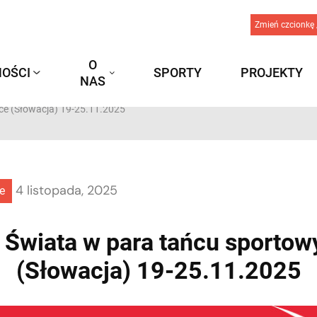
Zmień czcionkę 
O
OŚCI
SPORTY
PROJEKTY
NAS
ce (Słowacja) 19-25.11.2025
4 listopada, 2025
e
 Świata w para tańcu sporto
(Słowacja) 19-25.11.2025