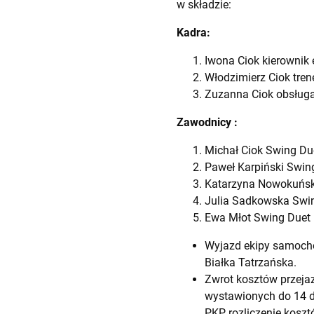
w składzie:
Kadra:
Iwona Ciok kierownik e
Włodzimierz Ciok tren
Zuzanna Ciok obsługa
Zawodnicy :
Michał Ciok Swing Du
Paweł Karpiński Swin
Katarzyna Nowokuńsk
Julia Sadkowska Swi
Ewa Młot Swing Duet
Wyjazd ekipy samocho
Białka Tatrzańska.
Zwrot kosztów przejaz
wystawionych do 14 d
PKP, rozliczenie kosz