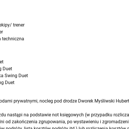
kipy/ trener
er
 techniczna
et
g Duet
a Swing Duet
ng Duet
dami prywatnymi, nocleg pod drodze Dworek Myśliwski Huber
du nastąpi na podstawie not księgowych (w przypadku rozliczan
ni od zakończenia zgrupowania, po wystawieniu i zgromadzeni
tów podróży, lista kosztów podróży itd.) lub rozliczenia kosztó