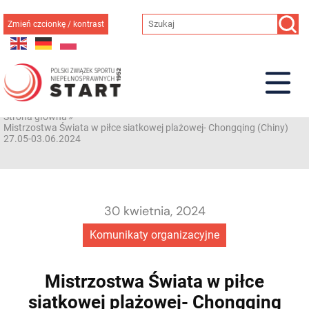
Przejdź
do
Zmień czcionkę / kontrast
treści
Strona główna
»
Mistrzostwa Świata w piłce siatkowej plażowej- Chongqing (Chiny)
27.05-03.06.2024
30 kwietnia, 2024
Komunikaty organizacyjne
Mistrzostwa Świata w piłce
siatkowej plażowej- Chongqing